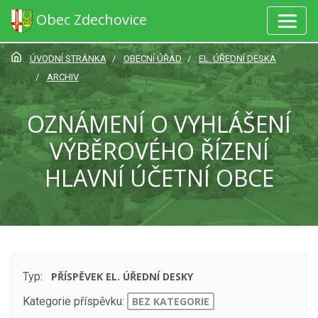
Obec Zdechovice
ÚVODNÍ STRÁNKA
OBECNÍ ÚŘAD
EL. ÚŘEDNÍ DESKA
ARCHIV
OZNÁMENÍ O VYHLÁŠENÍ
VÝBĚROVÉHO ŘÍZENÍ
HLAVNÍ ÚČETNÍ OBCE
Typ:
PŘÍSPĚVEK EL. ÚŘEDNÍ DESKY
Kategorie příspěvku:
BEZ KATEGORIE