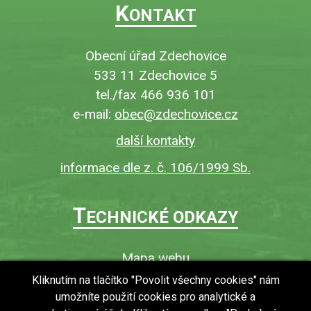
K
ONTAKT
Obecní úřad Zdechovice
533 11 Zdechovice 5
tel./fax 466 936 101
e-mail:
obec@zdechovice.cz
další kontakty
informace dle z. č. 106/1999 Sb.
T
ECHNICKÉ ODKAZY
Mapa webu
O webu
Kliknutím na tlačítko "Povolit všechny cookies" nám
umožníte použití cookies pro analytické a
Povinně zveřejňované informace