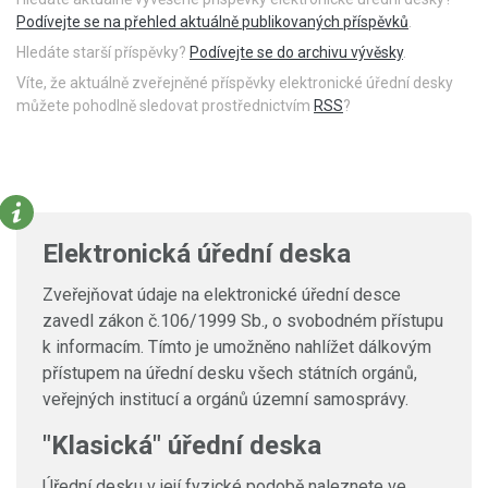
Podívejte se na přehled aktuálně publikovaných příspěvků
.
Hledáte starší příspěvky?
Podívejte se do archivu vývěsky
.
Víte, že aktuálně zveřejněné příspěvky elektronické úřední desky
můžete pohodlně sledovat prostřednictvím
RSS
?
Elektronická úřední deska
Zveřejňovat údaje na elektronické úřední desce
zavedl zákon č.106/1999 Sb., o svobodném přístupu
k informacím. Tímto je umožněno nahlížet dálkovým
přístupem na úřední desku všech státních orgánů,
veřejných institucí a orgánů územní samosprávy.
"Klasická" úřední deska
Úřední desku v její fyzické podobě naleznete ve