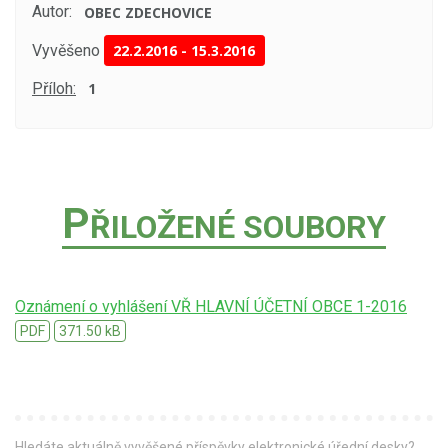
Autor:
OBEC ZDECHOVICE
Vyvěšeno
22.2.2016
-
15.3.2016
Příloh:
1
P
ŘILOŽENÉ SOUBORY
Oznámení o vyhlášení VŘ HLAVNÍ ÚČETNÍ OBCE 1-2016
PDF
371.50 kB
Hledáte aktuálně vyvěšené příspěvky elektronické úřední desky?