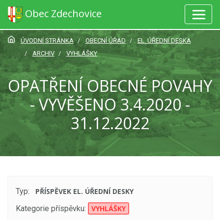
Obec Zdechovice
ÚVODNÍ STRÁNKA
OBECNÍ ÚŘAD
EL. ÚŘEDNÍ DESKA
ARCHIV
VYHLÁŠKY
OPATŘENÍ OBECNÉ POVAHY
- VYVĚŠENO 3.4.2020 -
31.12.2022
Typ:
PŘÍSPĚVEK EL. ÚŘEDNÍ DESKY
Kategorie příspěvku:
VYHLÁŠKY