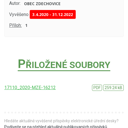
Autor:
OBEC ZDECHOVICE
Vyvěšeno
3.4.2020
-
31.12.2022
Příloh:
1
P
ŘILOŽENÉ SOUBORY
17110_2020-MZE-16212
PDF
259.24 kB
Hledáte aktuálně vyvěšené příspěvky elektronické úřední desky?
Podívejte se na přehled aktuálně publikovaných příspěvků
.