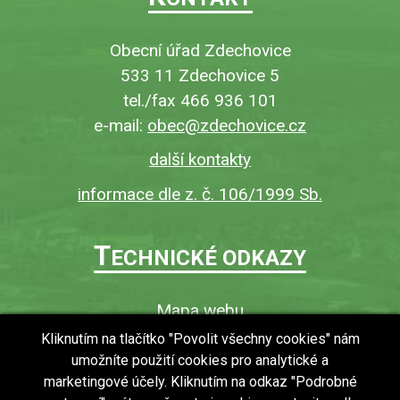
Obecní úřad Zdechovice
533 11 Zdechovice 5
tel./fax 466 936 101
e-mail:
obec@zdechovice.cz
další kontakty
informace dle z. č. 106/1999 Sb.
T
ECHNICKÉ ODKAZY
Mapa webu
O webu
Kliknutím na tlačítko "Povolit všechny cookies" nám
umožníte použití cookies pro analytické a
Povinně zveřejňované informace
marketingové účely. Kliknutím na odkaz "Podrobné
Ochrana osobních údajů (GDPR)