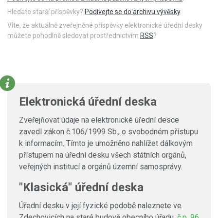
Hledáte starší příspěvky?
Podívejte se do archivu vývěsky
.
Víte, že aktuálně zveřejněné příspěvky elektronické úřední desky
můžete pohodlně sledovat prostřednictvím
RSS
?
Elektronická úřední deska
Zveřejňovat údaje na elektronické úřední desce
zavedl zákon č.106/1999 Sb., o svobodném přístupu
k informacím. Tímto je umožněno nahlížet dálkovým
přístupem na úřední desku všech státních orgánů,
veřejných institucí a orgánů územní samosprávy.
"Klasická" úřední deska
Úřední desku v její fyzické podobě naleznete ve
Zdechovicích na staré budově obecního úřadu,
č.p. 96