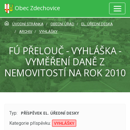
Obec Zdechovice
ÚVODNÍ STRÁNKA
OBECNÍ ÚŘAD
EL. ÚŘEDNÍ DESKA
ARCHIV
VYHLÁŠKY
FÚ PŘELOUČ - VYHLÁŠKA -
VYMĚŘENÍ DANĚ Z
NEMOVITOSTÍ NA ROK 2010
Typ:
PŘÍSPĚVEK EL. ÚŘEDNÍ DESKY
Kategorie příspěvku:
VYHLÁŠKY