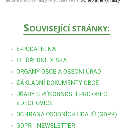
Hledáte starší vyhlášky? Podívejte se na:
Již neplatné vyhlášky
S
OUVISEJÍCÍ STRÁNKY:
E-PODATELNA
EL. ÚŘEDNÍ DESKA
ORGÁNY OBCE A OBECNÍ ÚŘAD
ZÁKLADNÍ DOKUMENTY OBCE
ÚŘADY S PŮSOBNOSTÍ PRO OBEC
ZDECHOVICE
OCHRANA OSOBNÍCH ÚDAJŮ (GDPR)
GDPR - NEWSLETTER