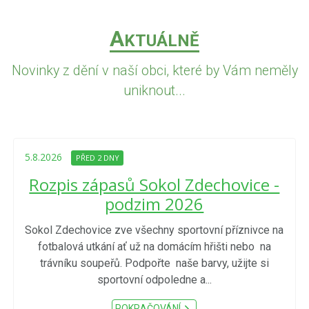
A
KTUÁLNĚ
Novinky z dění v naší obci, které by Vám neměly
uniknout...
5.8.2026
PŘED 2 DNY
Rozpis zápasů Sokol Zdechovice -
podzim 2026
Sokol Zdechovice zve všechny sportovní příznivce na
fotbalová utkání ať už na domácím hřišti nebo na
trávníku soupeřů. Podpořte naše barvy, užijte si
sportovní odpoledne a...
POKRAČOVÁNÍ