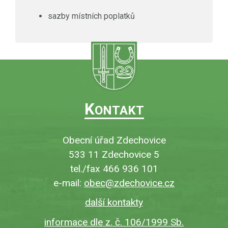
sazby místních poplatků
K
ONTAKT
Obecní úřad Zdechovice
533 11 Zdechovice 5
tel./fax 466 936 101
e-mail:
obec@zdechovice.cz
další kontakty
informace dle z. č. 106/1999 Sb.