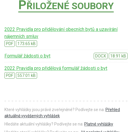
P
ŘILOŽENÉ SOUBORY
2022 Pravidla pro přidělování obecních bytů a uzavírání
nájemních smluv
PDF
173.65 kB
Formulář žádosti o byt
DOCX
18.91 kB
2022 Pravidla pro přidělová formulář žádosti o byt
PDF
557.01 kB
Které vyhlášky jsou právě zveřejněné? Podívejte se na:
Přehled
aktuálně vyvěšených vyhlášek
Hledáte aktuální vyhlášky? Podívejte se na:
Platné vyhlášky