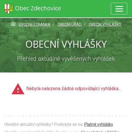
Obec Zdechovice
ÚVODNÍ STRÁNKA
OBECNÍ ÚŘAD
OBECNÍ VYHLÁŠKY
OBECNÍ VYHLÁŠKY
Přehled aktuálně vyvěšených vyhlášek
Nebyla nalezena žádná odpovídající vyhláška...
Hledáte aktuální vyhlášky? Podívejte se na:
Platné vyhlášky