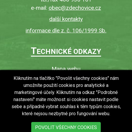
e-mail:
obec@zdechovice.cz
další kontakty
informace dle z. č. 106/1999 Sb.
T
ECHNICKÉ ODKAZY
Mapa webu
O webu
Kliknutím na tlačítko "Povolit všechny cookies" nám
umožníte použití cookies pro analytické a
Povinně zveřejňované informace
marketingové účely. Kliknutím na odkaz "Podrobné
Ochrana osobních údajů (GDPR)
nastavení" máte možnost si cookies nastavit podle
Vyhledávání
sebe a případně vybrat souhlas k těm typům cookies,
které nejsou nezbytné pro fungování webu.
RSS
Bezbariérový přístup v obci
POVOLIT VŠECHNY COOKIES