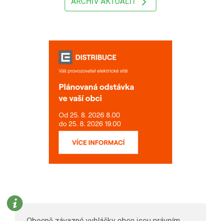
ARCHIV AKTUALIT
Obecně závazné vyhlášky obce jsou právním