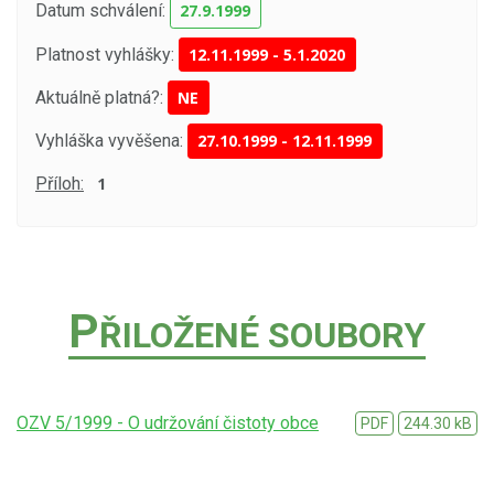
Datum schválení:
27.9.1999
Platnost vyhlášky:
12.11.1999 - 5.1.2020
Aktuálně platná?:
NE
Vyhláška vyvěšena:
27.10.1999
-
12.11.1999
Příloh:
1
P
ŘILOŽENÉ SOUBORY
OZV 5/1999 - O udržování čistoty obce
PDF
244.30 kB