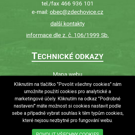
tel./fax 466 936 101
e-mail:
obec@zdechovice.cz
další kontakty
informace dle z. č. 106/1999 Sb.
T
ECHNICKÉ ODKAZY
Mapa webu
O webu
Kliknutím na tlačítko "Povolit všechny cookies" nám
umožníte použití cookies pro analytické a
Povinně zveřejňované informace
marketingové účely. Kliknutím na odkaz "Podrobné
Ochrana osobních údajů (GDPR)
nastavení" máte možnost si cookies nastavit podle
Vyhledávání
sebe a případně vybrat souhlas k těm typům cookies,
které nejsou nezbytné pro fungování webu.
RSS
Bezbariérový přístup v obci
POVOLIT VŠECHNY COOKIES