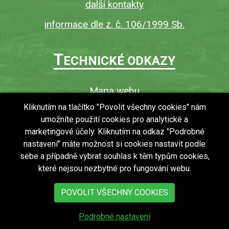
další kontakty
informace dle z. č. 106/1999 Sb.
T
ECHNICKÉ ODKAZY
Mapa webu
O webu
Kliknutím na tlačítko "Povolit všechny cookies" nám
umožníte použití cookies pro analytické a
Povinně zveřejňované informace
marketingové účely. Kliknutím na odkaz "Podrobné
Ochrana osobních údajů (GDPR)
nastavení" máte možnost si cookies nastavit podle
Vyhledávání
sebe a případně vybrat souhlas k těm typům cookies,
které nejsou nezbytné pro fungování webu.
RSS
Bezbariérový přístup v obci
POVOLIT VŠECHNY COOKIES
Podrobné nastavení
copyright © 2018 - 2026
Obec Zdechovice