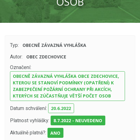
OSOB
Typ:
OBECNĚ ZÁVAZNÁ VYHLÁŠKA
Autor:
OBEC ZDECHOVICE
Označení:
OBECNĚ ZÁVAZNÁ VYHLÁŠKA OBCE ZDECHOVICE,
KTEROU SE STANOVÍ PODMÍNKY (OPATŘENÍ) K
ZABEZPEČENÍ POŽÁRNÍ OCHRANY PŘI AKCÍCH,
KTERÝCH SE ZÚČASTŇUJE VĚTŠÍ POČET OSOB
Datum schválení:
20.6.2022
Platnost vyhlášky:
8.7.2022 - NEUVEDENO
Aktuálně platná?:
ANO