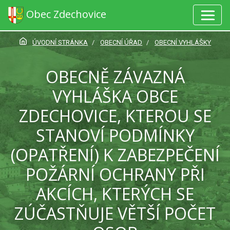
Obec Zdechovice
ÚVODNÍ STRÁNKA
OBECNÍ ÚŘAD
OBECNÍ VYHLÁŠKY
OBECNĚ ZÁVAZNÁ
VYHLÁŠKA OBCE
ZDECHOVICE, KTEROU SE
STANOVÍ PODMÍNKY
(OPATŘENÍ) K ZABEZPEČENÍ
POŽÁRNÍ OCHRANY PŘI
AKCÍCH, KTERÝCH SE
ZÚČASTŇUJE VĚTŠÍ POČET