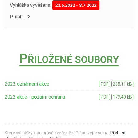
Vyhláška vyvěšena:
22.6.2022
-
8.7.2022
Příloh:
2
P
ŘILOŽENÉ SOUBORY
2022 oznámení akce
PDF
205.11 kB
2022 akce - požární ochrana
PDF
179.40 kB
Které vyhlášky jsou právě zveřejněné? Podívejte se na:
Přehled