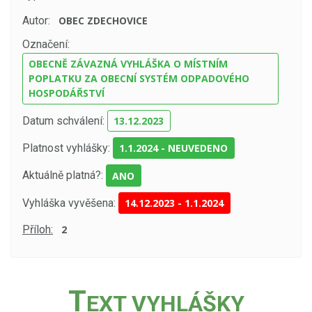
Autor:
OBEC ZDECHOVICE
Označení:
OBECNĚ ZÁVAZNÁ VYHLÁŠKA O MÍSTNÍM
POPLATKU ZA OBECNÍ SYSTÉM ODPADOVÉHO
HOSPODÁŘSTVÍ
Datum schválení:
13.12.2023
Platnost vyhlášky:
1.1.2024 - NEUVEDENO
Aktuálně platná?:
ANO
Vyhláška vyvěšena:
14.12.2023
-
1.1.2024
Příloh:
2
T
EXT VYHLÁŠKY