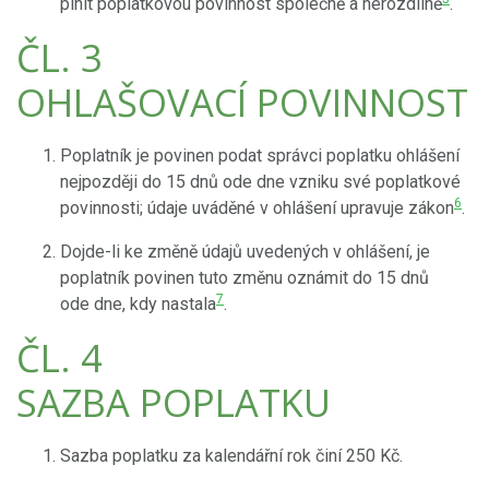
plnit poplatkovou povinnost společně a nerozdílně
.
ČL. 3
OHLAŠOVACÍ POVINNOST
Poplatník je povinen podat správci poplatku ohlášení
nejpozději do 15 dnů ode dne vzniku své poplatkové
6
povinnosti; údaje uváděné v ohlášení upravuje zákon
.
Dojde-li ke změně údajů uvedených v ohlášení, je
poplatník povinen tuto změnu oznámit do 15 dnů
7
ode dne, kdy nastala
.
ČL. 4
SAZBA POPLATKU
Sazba poplatku za kalendářní rok činí 250 Kč.