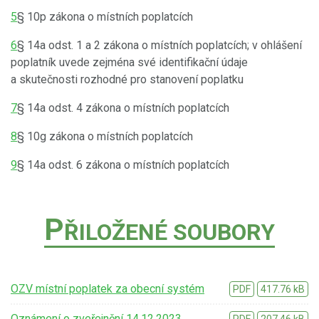
5
§ 10p zákona o místních poplatcích
6
§ 14a odst. 1 a 2 zákona o místních poplatcích; v ohlášení
poplatník uvede zejména své identifikační údaje
a skutečnosti rozhodné pro stanovení poplatku
7
§ 14a odst. 4 zákona o místních poplatcích
8
§ 10g zákona o místních poplatcích
9
§ 14a odst. 6 zákona o místních poplatcích
P
ŘILOŽENÉ SOUBORY
OZV místní poplatek za obecní systém
PDF
417.76 kB
Oznámení o zveřejnění 14.12.2023
PDF
207.46 kB