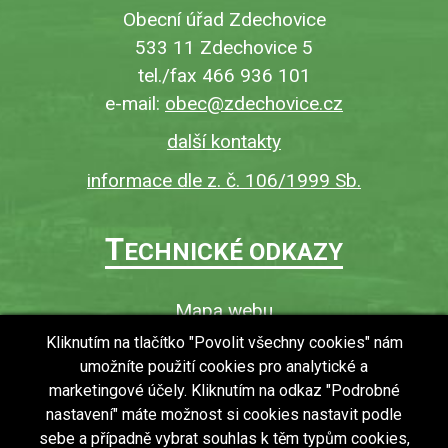
Obecní úřad Zdechovice
533 11 Zdechovice 5
tel./fax 466 936 101
e-mail:
obec@zdechovice.cz
další kontakty
informace dle z. č. 106/1999 Sb.
T
ECHNICKÉ ODKAZY
Mapa webu
O webu
Kliknutím na tlačítko "Povolit všechny cookies" nám
umožníte použití cookies pro analytické a
Povinně zveřejňované informace
marketingové účely. Kliknutím na odkaz "Podrobné
Ochrana osobních údajů (GDPR)
nastavení" máte možnost si cookies nastavit podle
Vyhledávání
sebe a případně vybrat souhlas k těm typům cookies,