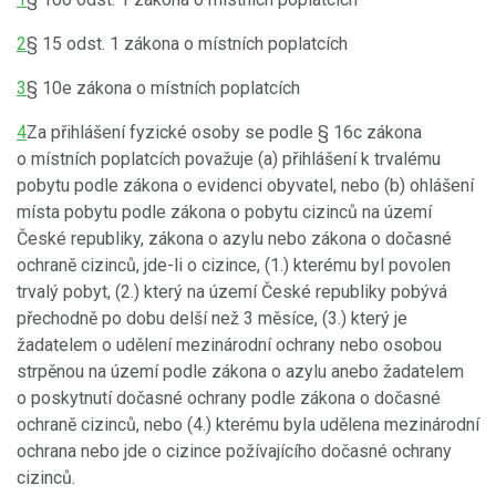
2
§ 15 odst. 1 zákona o místních poplatcích
3
§ 10e zákona o místních poplatcích
4
Za přihlášení fyzické osoby se podle § 16c zákona
o místních poplatcích považuje (a) přihlášení k trvalému
pobytu podle zákona o evidenci obyvatel, nebo (b) ohlášení
místa pobytu podle zákona o pobytu cizinců na území
České republiky, zákona o azylu nebo zákona o dočasné
ochraně cizinců, jde-li o cizince, (1.) kterému byl povolen
trvalý pobyt, (2.) který na území České republiky pobývá
přechodně po dobu delší než 3 měsíce, (3.) který je
žadatelem o udělení mezinárodní ochrany nebo osobou
strpěnou na území podle zákona o azylu anebo žadatelem
o poskytnutí dočasné ochrany podle zákona o dočasné
ochraně cizinců, nebo (4.) kterému byla udělena mezinárodní
ochrana nebo jde o cizince požívajícího dočasné ochrany
cizinců.