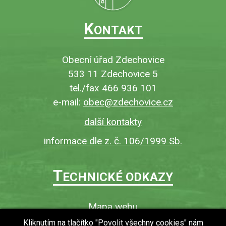
K
ONTAKT
Obecní úřad Zdechovice
533 11 Zdechovice 5
tel./fax 466 936 101
e-mail:
obec@zdechovice.cz
další kontakty
informace dle z. č. 106/1999 Sb.
T
ECHNICKÉ ODKAZY
Mapa webu
O webu
Kliknutím na tlačítko "Povolit všechny cookies" nám