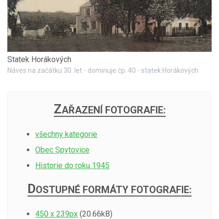
Statek Horákových
Náves na začátku 30. let - dominuje čp. 40 - statek Horákových
Z
AŘAZENÍ FOTOGRAFIE:
všechny kategorie
Obec Spytovice
Historie do roku 1945
D
OSTUPNÉ FORMÁTY FOTOGRAFIE:
450 x 239px
(20.66kB)