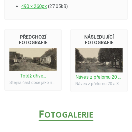
490 x 260px
(27.05kB)
PŘEDCHOZÍ
NÁSLEDUJÍCÍ
FOTOGRAFIE
FOTOGRAFIE
Totéž dříve...
Náves z přelomu 20 a 30 let
Stejná část obce jako na předchozí fotce, ale o několik let dříve.
Náves z přelomu 20 a 30 let, vpravo čp. 5, za ním bývalá kovárna čp. 6.
F
OTOGALERIE