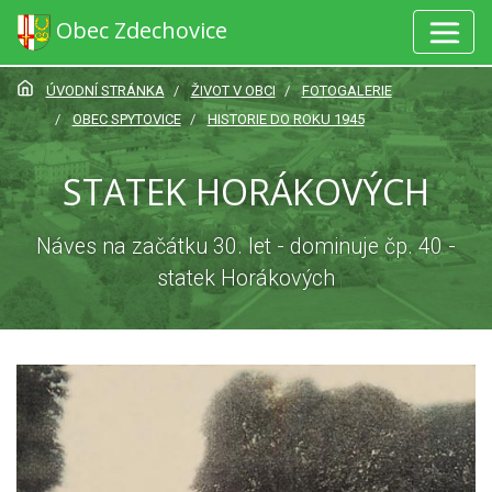
Obec Zdechovice
ÚVODNÍ STRÁNKA
ŽIVOT V OBCI
FOTOGALERIE
OBEC SPYTOVICE
HISTORIE DO ROKU 1945
STATEK HORÁKOVÝCH
Náves na začátku 30. let - dominuje čp. 40 -
statek Horákových