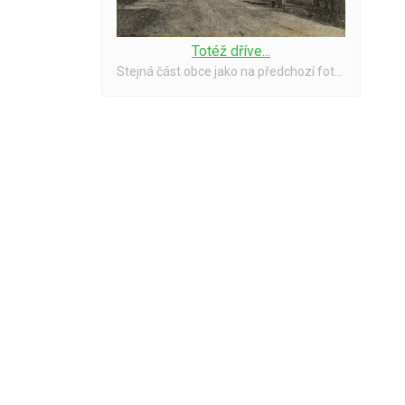
Totéž dříve...
Stejná část obce jako na předchozí fotce, ale o několik let dříve.