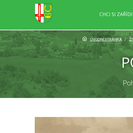
CHCI SI ZAŘÍD
ÚVODNÍ STRÁNKA
Ž
P
Poh