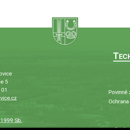
T
EC
ovice
e 5
101
Povinně 
ice.cz
Ochrana
/1999 Sb.
Bezbar