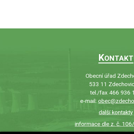
K
ONTAKT
Obecní úřad Zdech
533 11 Zdechovic
tel./fax 466 936 
e-mail:
obec@zdechov
další kontakty
informace dle z. č. 106