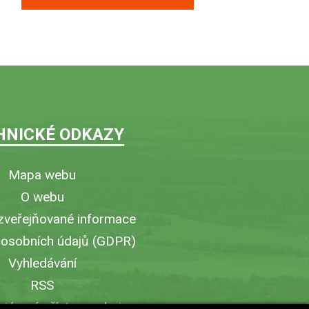
HNICKÉ ODKAZY
Mapa webu
O webu
zveřejňované informace
 osobních údajů (GDPR)
Vyhledávání
RSS
iérový přístup v obci