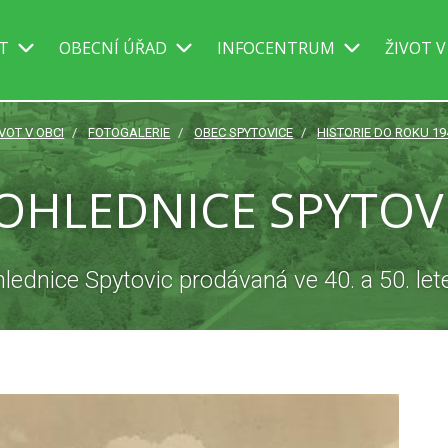
IT
OBECNÍ ÚŘAD
INFOCENTRUM
ŽIVOT V
IVOT V OBCI
FOTOGALERIE
OBEC SPYTOVICE
HISTORIE DO ROKU 19
OHLEDNICE SPYTOV
lednice Spytovic prodávaná ve 40. a 50. let