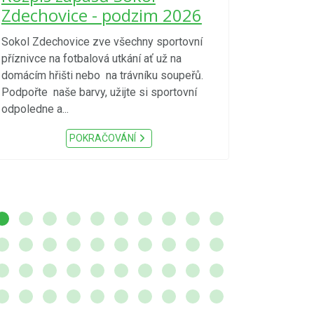
kraje 4/
Zdechovice - podzim 2026
zvýšenéh
vzniku p
Sokol Zdechovice zve všechny sportovní
příznivce na fotbalová utkání ať už na
S ohledem na d
domácím hřišti nebo na trávníku soupeřů.
meteorologick
Podpořte naše barvy, užijte si sportovní
sucho, velmi v
odpoledne a...
zátěž, ...) up
Nařízení Pardu
POKRAČOVÁNÍ