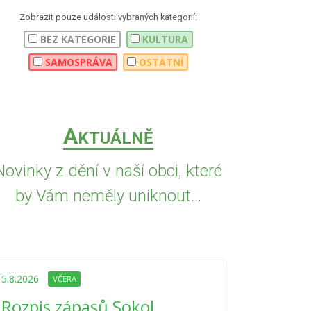
Zobrazit pouze události vybraných kategorií:
BEZ KATEGORIE
KULTURA
SAMOSPRÁVA
OSTATNÍ
A
KTUÁLNĚ
Novinky z dění v naší obci, které
by Vám neměly uniknout...
5.8.2026
VČE
Upozorně
5.8.2026
VČERA
Nařízení
Rozpis zápasů Sokol