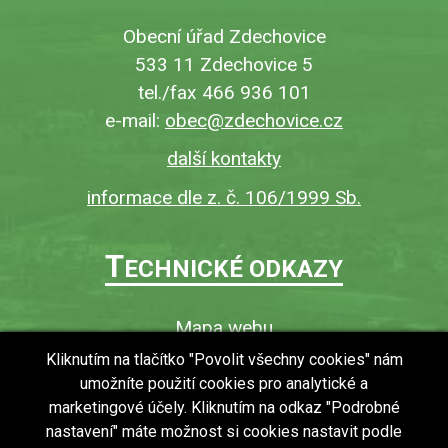
Obecní úřad Zdechovice
533 11 Zdechovice 5
tel./fax 466 936 101
e-mail:
obec@zdechovice.cz
další kontakty
informace dle z. č. 106/1999 Sb.
T
ECHNICKÉ ODKAZY
Mapa webu
O webu
Kliknutím na tlačítko "Povolit všechny cookies" nám
umožníte použití cookies pro analytické a
Povinně zveřejňované informace
marketingové účely. Kliknutím na odkaz "Podrobné
Ochrana osobních údajů (GDPR)
nastavení" máte možnost si cookies nastavit podle