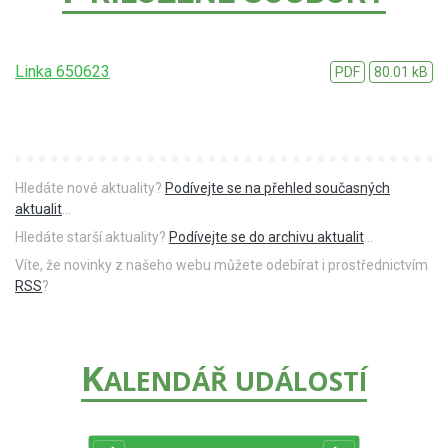
Linka 650623
PDF
80.01 kB
Hledáte nové aktuality?
Podívejte se na přehled současných
aktualit
...
Hledáte starší aktuality?
Podívejte se do archivu aktualit
...
Víte, že novinky z našeho webu můžete odebírat i prostřednictvím
RSS
?
K
ALENDÁŘ UDÁLOSTÍ