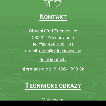
K
ONTAKT
Obecní úřad Zdechovice
533 11 Zdechovice 5
tel./fax 466 936 101
e-mail:
obec@zdechovice.cz
další kontakty
informace dle z. č. 106/1999 Sb.
T
ECHNICKÉ ODKAZY
Mapa webu