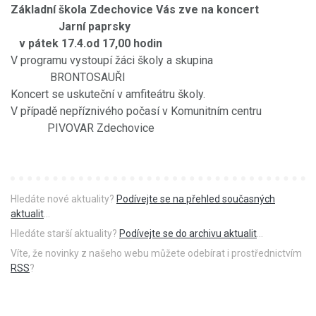
Základní škola Zdechovice Vás zve na koncert
Jarní paprsky
v pátek 17.4.od 17,00 hodin
V programu vystoupí žáci školy a skupina
BRONTOSAUŘI
Koncert se uskuteční v amfiteátru školy.
V případě nepříznivého počasí v Komunitním centru
PIVOVAR Zdechovice
Hledáte nové aktuality?
Podívejte se na přehled současných
aktualit
...
Hledáte starší aktuality?
Podívejte se do archivu aktualit
...
Víte, že novinky z našeho webu můžete odebírat i prostřednictvím
RSS
?