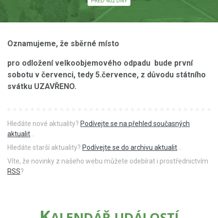
PŘED 402 DNY
Oznamujeme, že sběrné místo
pro odložení velkoobjemového odpadu bude první
sobotu v červenci, tedy 5.července, z důvodu státního
svátku UZAVŘENO.
Hledáte nové aktuality?
Podívejte se na přehled současných
aktualit
...
Hledáte starší aktuality?
Podívejte se do archivu aktualit
...
Víte, že novinky z našeho webu můžete odebírat i prostřednictvím
RSS
?
K
ALENDÁŘ UDÁLOSTÍ