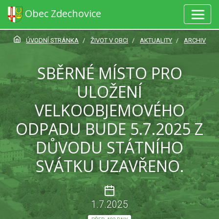
Obec Zdechovice
ÚVODNÍ STRÁNKA
ŽIVOT V OBCI
AKTUALITY
ARCHIV
SBĚRNÉ MÍSTO PRO
ULOŽENÍ
VELKOOBJEMOVÉHO
ODPADU BUDE 5.7.2025 Z
DŮVODU STÁTNÍHO
SVÁTKU UZAVŘENO.
1.7.2025