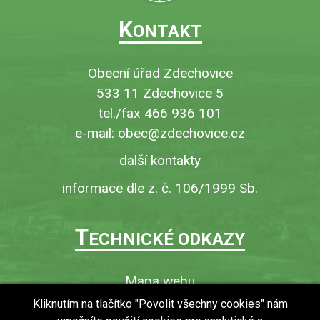
K
ONTAKT
Obecní úřad Zdechovice
533 11 Zdechovice 5
tel./fax 466 936 101
e-mail:
obec@zdechovice.cz
další kontakty
informace dle z. č. 106/1999 Sb.
T
ECHNICKÉ ODKAZY
Mapa webu
O webu
Kliknutím na tlačítko "Povolit všechny cookies" nám