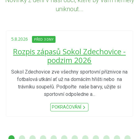
Novinky z dění v naší obci, které by Vám neměly
uniknout...
5.8.2026
PŘED 3 DNY
Rozpis zápasů Sokol Zdechovice -
podzim 2026
Sokol Zdechovice zve všechny sportovní příznivce na
fotbalová utkání ať už na domácím hřišti nebo na
trávníku soupeřů. Podpořte naše barvy, užijte si
sportovní odpoledne a...
POKRAČOVÁNÍ