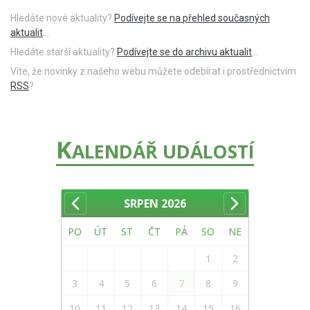
Hledáte nové aktuality?
Podívejte se na přehled současných
aktualit
...
Hledáte starší aktuality?
Podívejte se do archivu aktualit
...
Víte, že novinky z našeho webu můžete odebírat i prostřednictvím
RSS
?
K
ALENDÁŘ UDÁLOSTÍ
SRPEN
2026
PO
ÚT
ST
ČT
PÁ
SO
NE
1
2
3
4
5
6
7
8
9
10
11
12
13
14
15
16