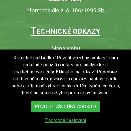
informace dle z. č. 106/1999 Sb.
T
ECHNICKÉ ODKAZY
Mapa webu
O webu
Kliknutím na tlačítko "Povolit všechny cookies" nám
umožníte použití cookies pro analytické a
Povinně zveřejňované informace
marketingové účely. Kliknutím na odkaz "Podrobné
Ochrana osobních údajů (GDPR)
nastavení" máte možnost si cookies nastavit podle
Vyhledávání
sebe a případně vybrat souhlas k těm typům cookies,
které nejsou nezbytné pro fungování webu.
RSS
Bezbariérový přístup v obci
POVOLIT VŠECHNY COOKIES
Podrobné nastavení
copyright © 2018 - 2026
Obec Zdechovice
Všechna práva vyhrazena