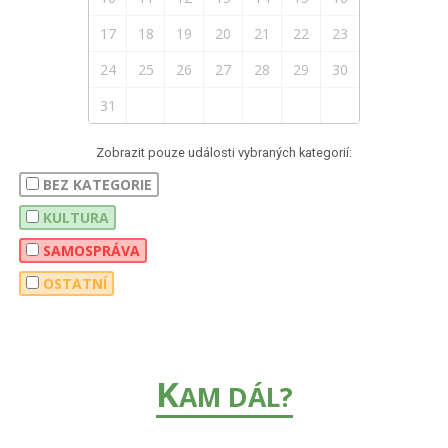
17
18
19
20
21
22
23
24
25
26
27
28
29
30
31
Zobrazit pouze události vybraných kategorií:
BEZ KATEGORIE
KULTURA
SAMOSPRÁVA
OSTATNÍ
K
AM DÁL?