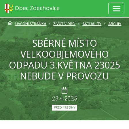
Obec Zdechovice
ÚVODNÍ STRÁNKA
ŽIVOT V OBCI
AKTUALITY
ARCHIV
SBĚRNÉ MÍSTO
VELKOOBJEMOVÉHO
ODPADU 3.KVĚTNA 23025
NEBUDE V PROVOZU
23.4.2025
PŘED 472 DNY