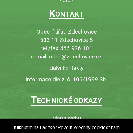
K
ONTAKT
Obecní úřad Zdechovice
533 11 Zdechovice 5
tel./fax 466 936 101
e-mail:
obec@zdechovice.cz
další kontakty
informace dle z. č. 106/1999 Sb.
T
ECHNICKÉ ODKAZY
Mapa webu
O webu
Kliknutím na tlačítko "Povolit všechny cookies" nám