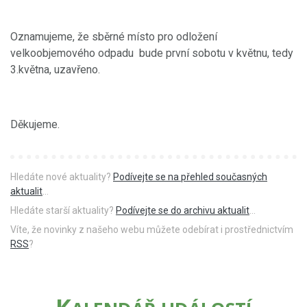
Oznamujeme, že sběrné místo pro odložení
velkoobjemového odpadu bude první sobotu v květnu, tedy
3.května, uzavřeno.
Děkujeme.
Hledáte nové aktuality?
Podívejte se na přehled současných
aktualit
...
Hledáte starší aktuality?
Podívejte se do archivu aktualit
...
Víte, že novinky z našeho webu můžete odebírat i prostřednictvím
RSS
?
K