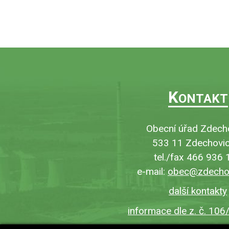
K
ONTAKT
Obecní úřad Zdech
533 11 Zdechovic
tel./fax 466 936 
e-mail:
obec@zdechov
další kontakty
informace dle z. č. 106