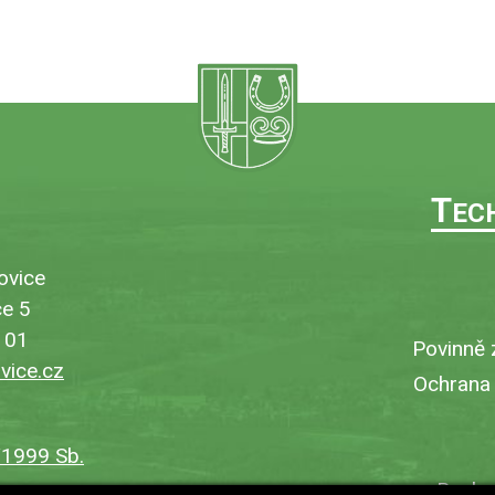
T
EC
ovice
e 5
101
Povinně 
ice.cz
Ochrana
/1999 Sb.
Bezbar