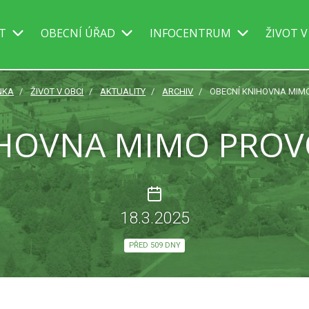
IT
OBECNÍ ÚŘAD
INFOCENTRUM
ŽIVOT V
NKA
ŽIVOT V OBCI
AKTUALITY
ARCHIV
OBECNÍ KNIHOVNA MIMO
HOVNA MIMO PROVO
18.3.2025
PŘED 509 DNY