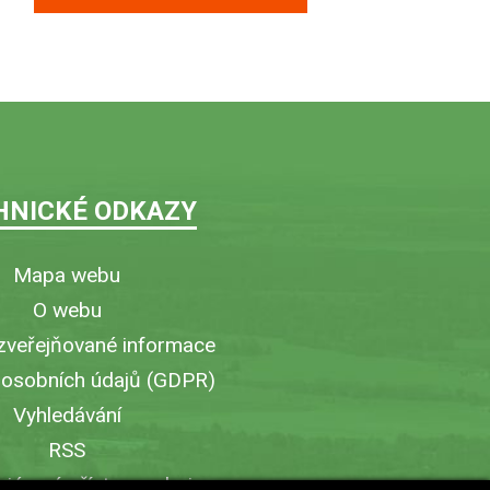
HNICKÉ ODKAZY
Mapa webu
O webu
zveřejňované informace
 osobních údajů (GDPR)
Vyhledávání
RSS
iérový přístup v obci