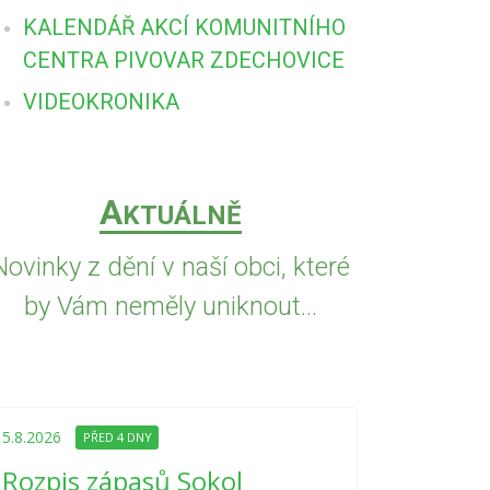
KALENDÁŘ AKCÍ KOMUNITNÍHO
CENTRA PIVOVAR ZDECHOVICE
VIDEOKRONIKA
A
KTUÁLNĚ
Novinky z dění v naší obci, které
by Vám neměly uniknout...
5.8.2026
PŘED
Upozorně
5.8.2026
PŘED 4 DNY
Nařízení
Rozpis zápasů Sokol