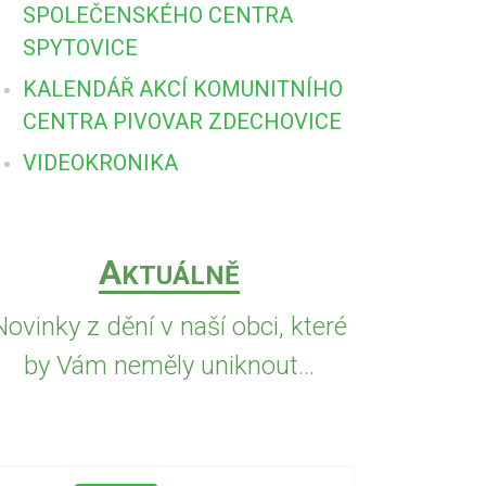
SPOLEČENSKÉHO CENTRA
SPYTOVICE
KALENDÁŘ AKCÍ KOMUNITNÍHO
CENTRA PIVOVAR ZDECHOVICE
VIDEOKRONIKA
A
KTUÁLNĚ
Novinky z dění v naší obci, které
by Vám neměly uniknout...
5.8.2026
PŘED