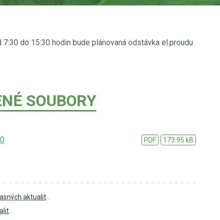
d 7:30 do 15:30 hodin bude plánovaná odstávka el.proudu
ENÉ SOUBORY
n0
PDF
173.95 kB
asných aktualit
...
lit
...