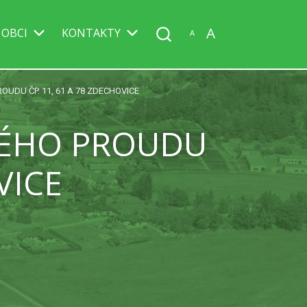
A
 OBCI
KONTAKTY
A
UDU ČP. 11, 61 A 78 ZDECHOVICE
KÉHO PROUDU
VICE