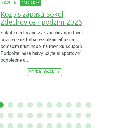
Upozorně
5.8.2026
PŘED 2 DNY
Nařízení
Rozpis zápasů Sokol
kraje 4/
Zdechovice - podzim 2026
zvýšenéh
vzniku p
Sokol Zdechovice zve všechny sportovní
příznivce na fotbalová utkání ať už na
S ohledem na d
domácím hřišti nebo na trávníku soupeřů.
meteorologick
Podpořte naše barvy, užijte si sportovní
sucho, velmi v
odpoledne a...
zátěž, ...) up
Nařízení Pardu
POKRAČOVÁNÍ