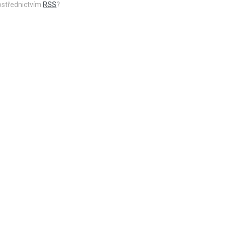
rostřednictvím
RSS
?