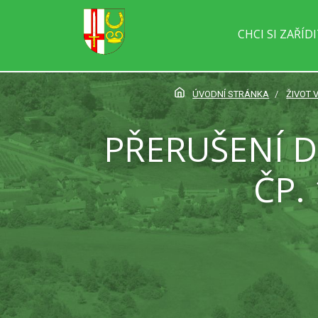
CHCI SI ZAŘÍD
ÚVODNÍ STRÁNKA
ŽIVOT 
PŘERUŠENÍ 
ČP.