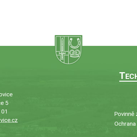
T
EC
ovice
e 5
101
Povinně 
ice.cz
Ochrana