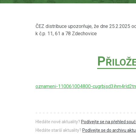
ČEZ distribuce upozorňuje, že dne 25.2.2025 o
k č.p. 11, 61 a 78 Zdechovice
P
ŘILOŽ
oznameni-110061004800-cugrbjsd3ihm4rld2t
Hledáte nové aktuality?
Podívejte se na přehled souč
Hledáte starší aktuality?
Podívejte se do archivu aktua