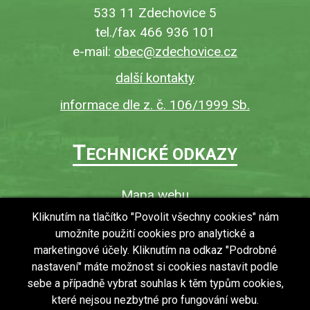
533 11 Zdechovice 5
tel./fax 466 936 101
e-mail:
obec@zdechovice.cz
další kontakty
informace dle z. č. 106/1999 Sb.
T
ECHNICKÉ ODKAZY
Mapa webu
O webu
Kliknutím na tlačítko "Povolit všechny cookies" nám
umožníte použití cookies pro analytické a
Povinně zveřejňované informace
marketingové účely. Kliknutím na odkaz "Podrobné
Ochrana osobních údajů (GDPR)
nastavení" máte možnost si cookies nastavit podle
Vyhledávání
sebe a případně vybrat souhlas k těm typům cookies,
které nejsou nezbytné pro fungování webu.
RSS