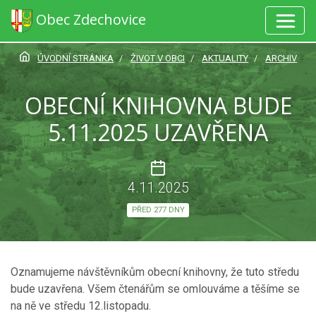
Obec Zdechovice
ÚVODNÍ STRÁNKA
ŽIVOT V OBCI
AKTUALITY
ARCHIV
OBECNÍ KNIHOVNA BUDE
5.11.2025 UZAVŘENA
4.11.2025
PŘED 277 DNY
Oznamujeme návštěvníkům obecní knihovny, že tuto středu
bude uzavřena. Všem čtenářům se omlouváme a těšíme se
na ně ve středu 12.listopadu.