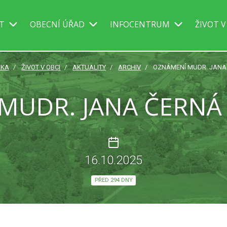
IT
OBECNÍ ÚŘAD
INFOCENTRUM
ŽIVOT V
NKA
ŽIVOT V OBCI
AKTUALITY
ARCHIV
OZNÁMENÍ MUDR. JANA 
MUDR. JANA ČERNÁ 
16.10.2025
PŘED 294 DNY