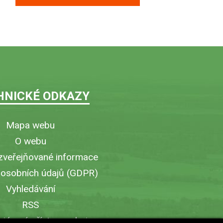
HNICKÉ ODKAZY
Mapa webu
O webu
zveřejňované informace
 osobních údajů (GDPR)
Vyhledávání
RSS
iérový přístup v obci