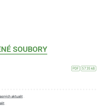
ENÉ SOUBORY
PDF
57.35 kB
asných aktualit
...
lit
...