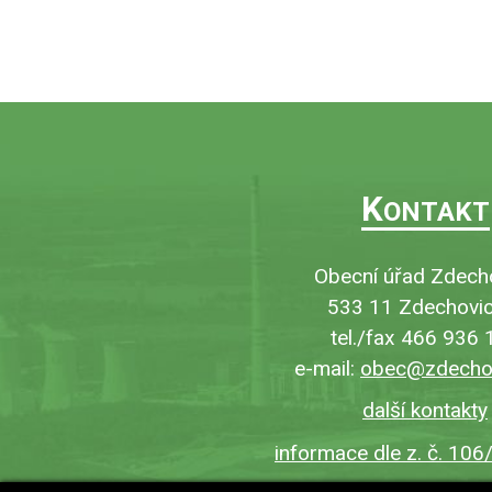
K
ONTAKT
Obecní úřad Zdech
533 11 Zdechovic
tel./fax 466 936 
e-mail:
obec@zdechov
další kontakty
informace dle z. č. 106