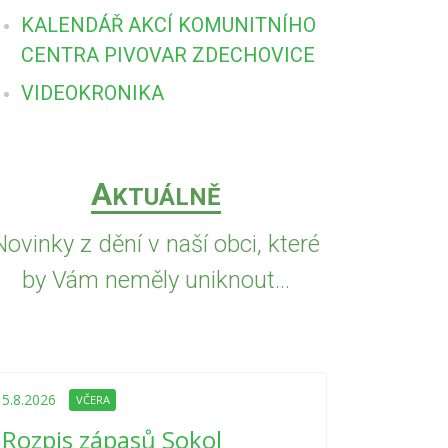
KALENDÁŘ AKCÍ KOMUNITNÍHO
CENTRA PIVOVAR ZDECHOVICE
VIDEOKRONIKA
A
KTUÁLNĚ
Novinky z dění v naší obci, které
by Vám neměly uniknout...
5.8.2026
VČE
Upozorně
5.8.2026
VČERA
Nařízení
Rozpis zápasů Sokol