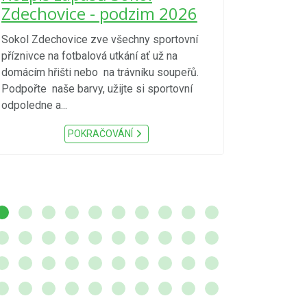
kraje 4/
Zdechovice - podzim 2026
zvýšenéh
vzniku p
Sokol Zdechovice zve všechny sportovní
příznivce na fotbalová utkání ať už na
S ohledem na d
domácím hřišti nebo na trávníku soupeřů.
meteorologick
Podpořte naše barvy, užijte si sportovní
sucho, velmi v
odpoledne a...
zátěž, ...) up
Nařízení Pardu
POKRAČOVÁNÍ