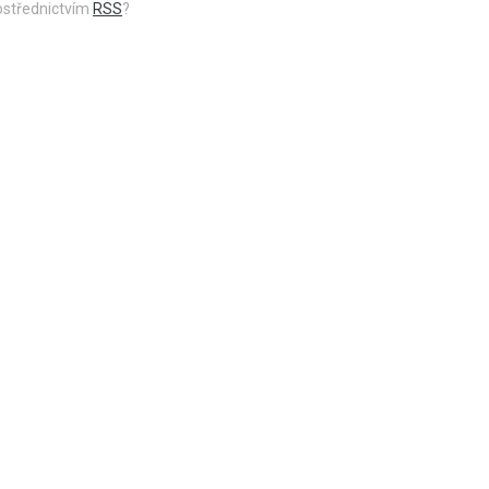
rostřednictvím
RSS
?