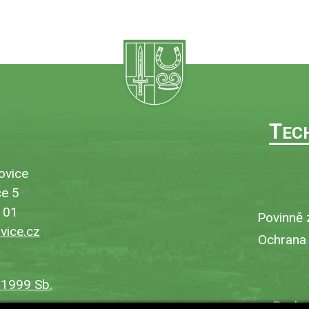
T
EC
ovice
e 5
101
Povinně 
ice.cz
Ochrana
/1999 Sb.
Bezbar