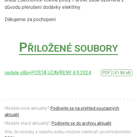
důvodu přerušení dodávky elektřiny.
Děkujeme za pochopení
P
ŘILOŽENÉ SOUBORY
cedule oBú+POŠTA UZAVŘENY 4.9.2024
PDF
41.86 kB
Hledáte nové aktuality?
Podívejte se na přehled současných
aktualit
...
Hledáte starší aktuality?
Podívejte se do archivu aktualit
...
Víte, že novinky z našeho webu můžete odebírat i prostřednictvím