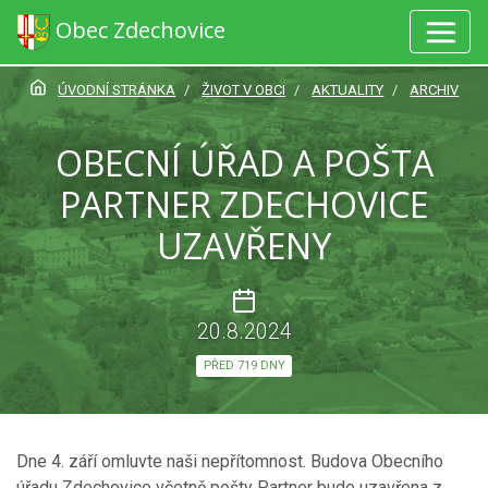
Obec Zdechovice
ÚVODNÍ STRÁNKA
ŽIVOT V OBCI
AKTUALITY
ARCHIV
OBECNÍ ÚŘAD A POŠTA
PARTNER ZDECHOVICE
UZAVŘENY
20.8.2024
PŘED 719 DNY
Dne 4. září omluvte naši nepřítomnost. Budova Obecního
úřadu Zdechovice včetně pošty Partner bude uzavřena z