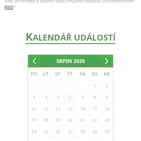
Víte, že novinky z našeho webu můžete odebírat i prostřednictvím
RSS
?
K
ALENDÁŘ UDÁLOSTÍ
SRPEN
2026
PO
ÚT
ST
ČT
PÁ
SO
NE
1
2
3
4
5
6
7
8
9
10
11
12
13
14
15
16
17
18
19
20
21
22
23
24
25
26
27
28
29
30