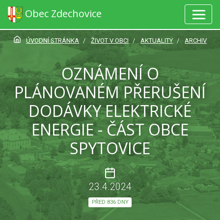
Obec Zdechovice
ÚVODNÍ STRÁNKA
ŽIVOT V OBCI
AKTUALITY
ARCHIV
OZNÁMENÍ O
PLÁNOVANÉM PŘERUŠENÍ
DODÁVKY ELEKTRICKÉ
ENERGIE - ČÁST OBCE
SPYTOVICE
23.4.2024
PŘED 836 DNY