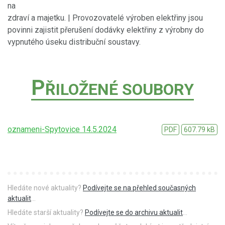
na
zdraví a majetku. | Provozovatelé výroben elektřiny jsou
povinni zajistit přerušení dodávky elektřiny z výrobny do
vypnutého úseku distribuční soustavy.
P
ŘILOŽENÉ SOUBORY
oznameni-Spytovice 14.5.2024
PDF
607.79 kB
Hledáte nové aktuality?
Podívejte se na přehled současných
aktualit
...
Hledáte starší aktuality?
Podívejte se do archivu aktualit
...