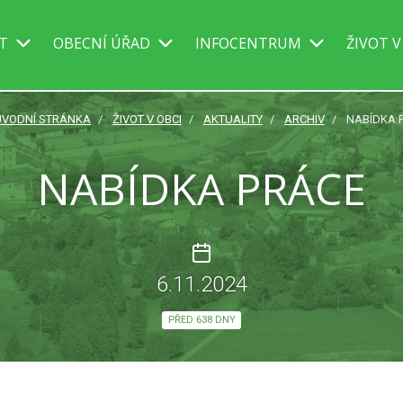
IT
OBECNÍ ÚŘAD
INFOCENTRUM
ŽIVOT V
ÚVODNÍ STRÁNKA
ŽIVOT V OBCI
AKTUALITY
ARCHIV
NABÍDKA 
NABÍDKA PRÁCE
6.11.2024
PŘED 638 DNY