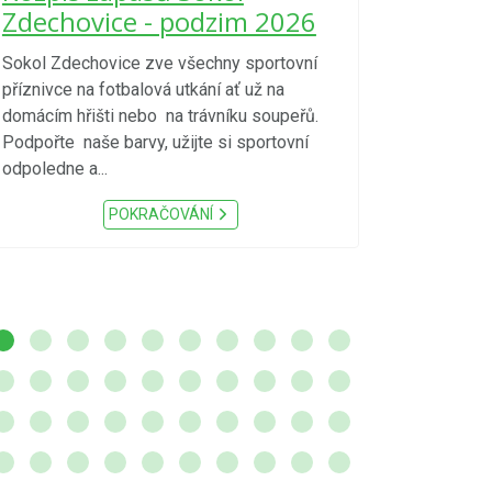
kraje 4/
Zdechovice - podzim 2026
zvýšenéh
vzniku p
Sokol Zdechovice zve všechny sportovní
příznivce na fotbalová utkání ať už na
S ohledem na d
domácím hřišti nebo na trávníku soupeřů.
meteorologick
Podpořte naše barvy, užijte si sportovní
sucho, velmi v
odpoledne a...
zátěž, ...) up
Nařízení Pardu
POKRAČOVÁNÍ