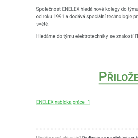
Společnost ENELEX hledá nové kolegy do týmu t
od roku 1991 a dodává speciální technologie p
světě.
Hledáme do týmu elektrotechniky se znalostí IT 
P
ŘILOŽ
ENELEX nabídka práce_1
Hledáte nové aktuality?
Podívejte se na přehled souč