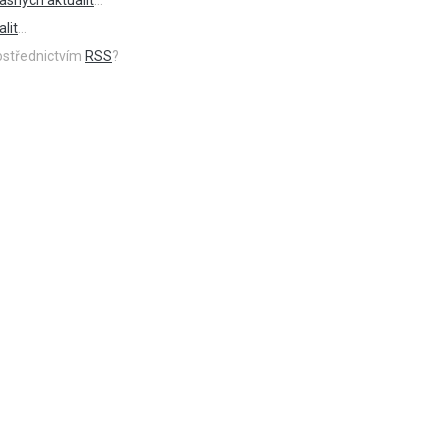
lit
...
rostřednictvím
RSS
?