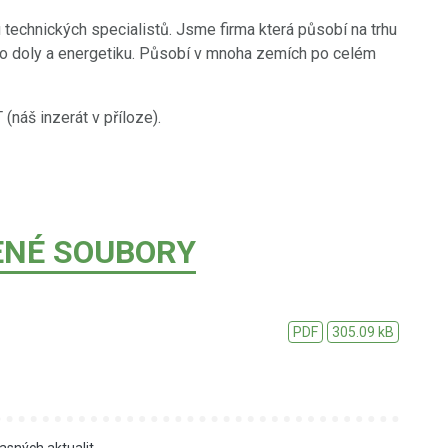
echnických specialistů. Jsme firma která působí na trhu
ro doly a energetiku. Působí v mnoha zemích po celém
(náš inzerát v příloze).
ENÉ SOUBORY
PDF
305.09 kB
asných aktualit
...