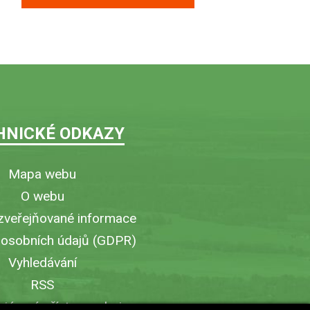
HNICKÉ ODKAZY
Mapa webu
O webu
zveřejňované informace
 osobních údajů (GDPR)
Vyhledávání
RSS
iérový přístup v obci