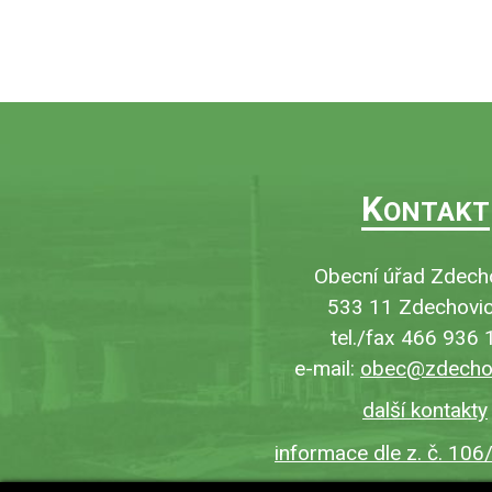
K
ONTAKT
Obecní úřad Zdech
533 11 Zdechovic
tel./fax 466 936 
e-mail:
obec@zdechov
další kontakty
informace dle z. č. 106