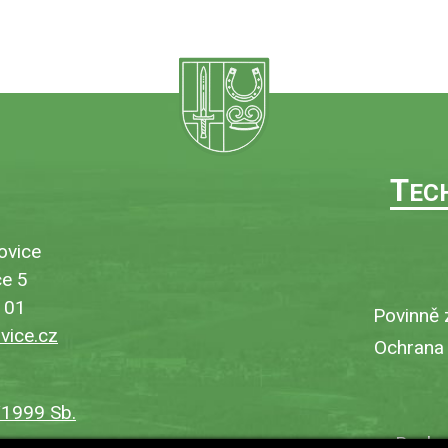
T
EC
ovice
e 5
101
Povinně 
ice.cz
Ochrana
/1999 Sb.
Bezbar