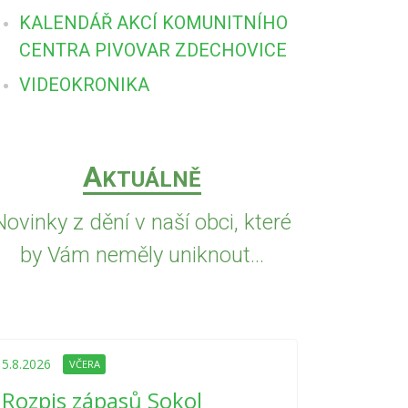
KALENDÁŘ AKCÍ KOMUNITNÍHO
CENTRA PIVOVAR ZDECHOVICE
VIDEOKRONIKA
A
KTUÁLNĚ
Novinky z dění v naší obci, které
by Vám neměly uniknout...
5.8.2026
VČE
Upozorně
5.8.2026
VČERA
Nařízení
Rozpis zápasů Sokol