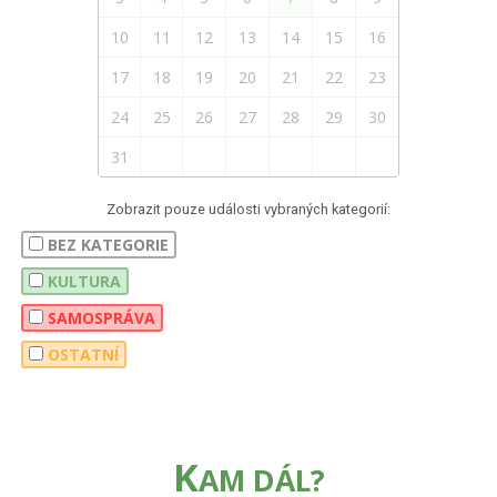
10
11
12
13
14
15
16
17
18
19
20
21
22
23
24
25
26
27
28
29
30
31
Zobrazit pouze události vybraných kategorií:
BEZ KATEGORIE
KULTURA
SAMOSPRÁVA
OSTATNÍ
K
AM DÁL?