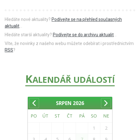
Hledáte nové aktuality?
Podívejte se na přehled současných
aktualit
...
Hledáte starší aktuality?
Podívejte se do archivu aktualit
...
Víte, že novinky z našeho webu můžete odebírat i prostřednictvím
RSS
?
K
ALENDÁŘ UDÁLOSTÍ
SRPEN
2026
PO
ÚT
ST
ČT
PÁ
SO
NE
1
2
3
4
5
6
7
8
9