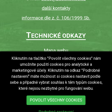
další kontakty
informace dle z. č. 106/1999 Sb.
T
ECHNICKÉ ODKAZY
Mapa webu
O webu
Kliknutím na tlačítko "Povolit všechny cookies" nám
umožníte použití cookies pro analytické a
Povinně zveřejňované informace
marketingové účely. Kliknutím na odkaz "Podrobné
Ochrana osobních údajů (GDPR)
nastavení" máte možnost si cookies nastavit podle
Vyhledávání
sebe a případně vybrat souhlas k těm typům cookies,
které nejsou nezbytné pro fungování webu.
RSS
Bezbariérový přístup v obci
POVOLIT VŠECHNY COOKIES
Podrobné nastavení