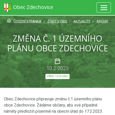
Obec Zdechovice
ÚVODNÍ STRÁNKA
ŽIVOT V OBCI
AKTUALITY
ARCHIV
ZMĚNA Č. 1 ÚZEMNÍHO
PLÁNU OBCE ZDECHOVICE
10.2.2023
PŘED 1274 DNY
Obec Zdechovice připravuje změnu č.1 územního plánu
obce Zdechovice. Žádáme občany, aby své případné
náměty předložili písemně na obecní úřad do 17.2.2023.