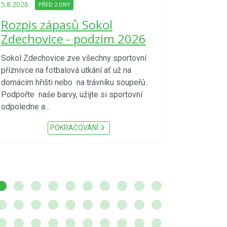
Upozorně
5.8.2026
PŘED 2 DNY
Nařízení
Rozpis zápasů Sokol
kraje 4/
Zdechovice - podzim 2026
zvýšenéh
vzniku p
Sokol Zdechovice zve všechny sportovní
příznivce na fotbalová utkání ať už na
S ohledem na d
domácím hřišti nebo na trávníku soupeřů.
meteorologick
Podpořte naše barvy, užijte si sportovní
sucho, velmi v
odpoledne a...
zátěž, ...) up
Nařízení Pardu
POKRAČOVÁNÍ