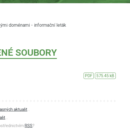
mi doménami - informační leták
ENÉ SOUBORY
PDF
575.45 kB
asných aktualit
...
lit
...
rostřednictvím
RSS
?