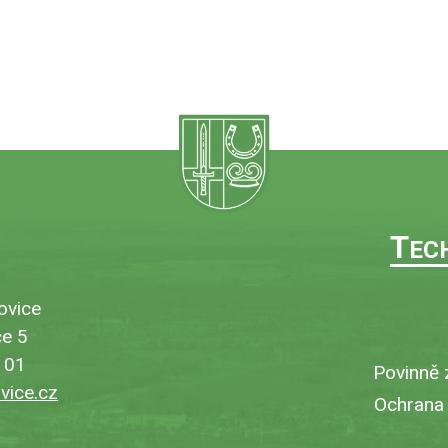
T
EC
ovice
e 5
101
Povinně 
ice.cz
Ochrana