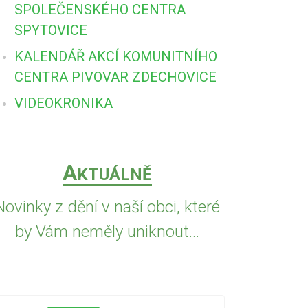
SPOLEČENSKÉHO CENTRA
SPYTOVICE
KALENDÁŘ AKCÍ KOMUNITNÍHO
CENTRA PIVOVAR ZDECHOVICE
VIDEOKRONIKA
A
KTUÁLNĚ
Novinky z dění v naší obci, které
by Vám neměly uniknout...
5.8.2026
PŘED