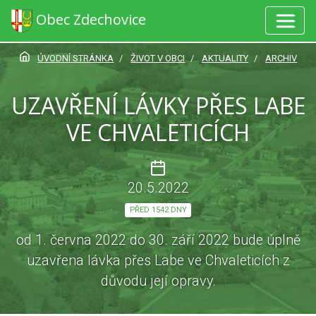
Obec Zdechovice
ÚVODNÍ STRÁNKA
ŽIVOT V OBCI
AKTUALITY
ARCHIV
UZAVŘENÍ LÁVKY PŘES LABE
VE CHVALETICÍCH
20.5.2022
PŘED 1542 DNY
od 1. června 2022 do 30. září 2022 bude úplně
uzavřena lávka přes Labe ve Chvaleticích z
důvodu její opravy.