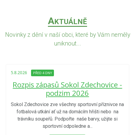
A
KTUÁLNĚ
Novinky z dění v naší obci, které by Vám neměly
uniknout...
5.8.2026
PŘED 4 DNY
Rozpis zápasů Sokol Zdechovice -
podzim 2026
Sokol Zdechovice zve všechny sportovní příznivce na
fotbalová utkání ať už na domácím hřišti nebo na
trávníku soupeřů. Podpořte naše barvy, užijte si
sportovní odpoledne a...