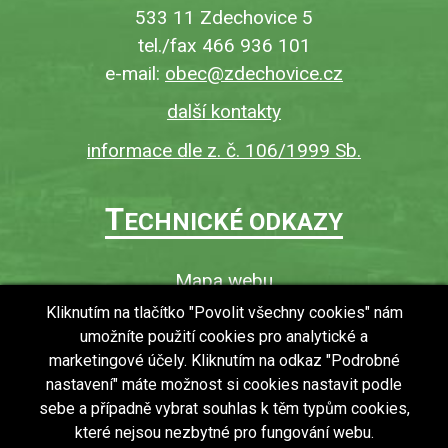
533 11 Zdechovice 5
tel./fax 466 936 101
e-mail:
obec@zdechovice.cz
další kontakty
informace dle z. č. 106/1999 Sb.
T
ECHNICKÉ ODKAZY
Mapa webu
O webu
Kliknutím na tlačítko "Povolit všechny cookies" nám
umožníte použití cookies pro analytické a
Povinně zveřejňované informace
marketingové účely. Kliknutím na odkaz "Podrobné
Ochrana osobních údajů (GDPR)
nastavení" máte možnost si cookies nastavit podle
Vyhledávání
sebe a případně vybrat souhlas k těm typům cookies,
které nejsou nezbytné pro fungování webu.
RSS