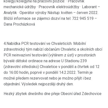
kolegy/kolegyně na pracovní pozice: · Pracovník
mechanické údržby · Pracovník elektroúdržby · Laborant –
Analytik · Operátor výroby Nástup: květen – červen 2022.
Bližší informace se zájemci dozví na tel: 722 945 519 –
Dana Procházková
4.Nabídka PCR testování ve Chvaleticích. Mobilní
zdravotnický tým nabízí občanům Chvaletic a okolních obcí
PCR neinvazivní testování (výtěrem z úst) v prostorách
bývalé dětské ordinace na adrese U Stadionu 239
(zdravotní středisko) Chvaletice v pondělí a čtvrtek od 12
do 16:00 hodin, poprvé v pondělí 14.2.2022. Termín je
možné předem rezervovat nebo je možno přijít i bez
objednání. Výsledek nejpozději druhý den.
Hezký zbytek dnešního dne přeje Obecní úřad Zdechovice