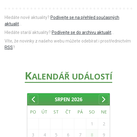
Hledáte nové aktuality?
Podívejte se na přehled současných
aktualit
...
Hledáte starší aktuality?
Podívejte se do archivu aktualit
...
Víte, že novinky z našeho webu můžete odebírat i prostřednictvím
RSS
?
K
ALENDÁŘ UDÁLOSTÍ
SRPEN
2026
PO
ÚT
ST
ČT
PÁ
SO
NE
1
2
3
4
5
6
7
8
9