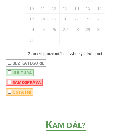
10
11
12
13
14
15
16
17
18
19
20
21
22
23
24
25
26
27
28
29
30
31
Zobrazit pouze události vybraných kategorií:
BEZ KATEGORIE
KULTURA
SAMOSPRÁVA
OSTATNÍ
K
AM DÁL?