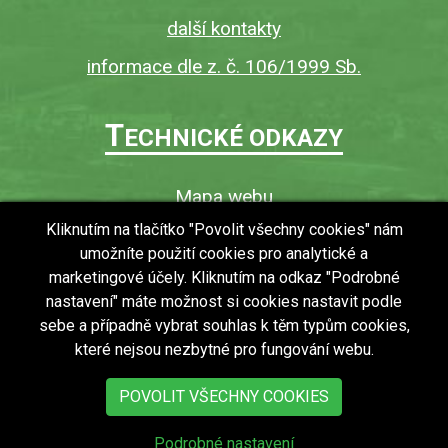
další kontakty
informace dle z. č. 106/1999 Sb.
T
ECHNICKÉ ODKAZY
Mapa webu
O webu
Kliknutím na tlačítko "Povolit všechny cookies" nám
umožníte použití cookies pro analytické a
Povinně zveřejňované informace
marketingové účely. Kliknutím na odkaz "Podrobné
Ochrana osobních údajů (GDPR)
nastavení" máte možnost si cookies nastavit podle
Vyhledávání
sebe a případně vybrat souhlas k těm typům cookies,
které nejsou nezbytné pro fungování webu.
RSS
Bezbariérový přístup v obci
POVOLIT VŠECHNY COOKIES
Podrobné nastavení