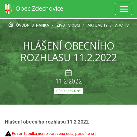
Obec Zdechovice
ÚVODNÍ STRÁNKA
ŽIVOT V OBCI
AKTUALITY
ARCHIV
HLÁŠENÍ OBECNÍHO
ROZHLASU 11.2.2022
11.2.2022
PŘED 1639 DNY
Hlášení obecního rozhlasu 11.2.2022
Pozor: tabulka není zobrazena celá, posuňte si ji...