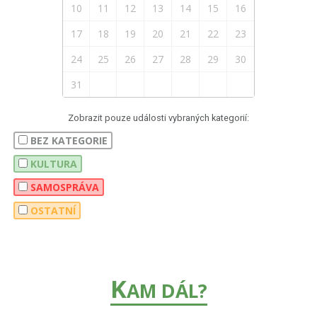
10
11
12
13
14
15
16
17
18
19
20
21
22
23
24
25
26
27
28
29
30
31
Zobrazit pouze události vybraných kategorií:
BEZ KATEGORIE
KULTURA
SAMOSPRÁVA
OSTATNÍ
K
AM DÁL?