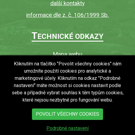
další kontakty
informace dle z. č. 106/1999 Sb.
T
ECHNICKÉ ODKAZY
Mapa webu
O webu
Kliknutím na tlačítko "Povolit všechny cookies" nám
umožníte použití cookies pro analytické a
Povinně zveřejňované informace
marketingové účely. Kliknutím na odkaz "Podrobné
Ochrana osobních údajů (GDPR)
nastavení" máte možnost si cookies nastavit podle
Vyhledávání
sebe a případně vybrat souhlas k těm typům cookies,
které nejsou nezbytné pro fungování webu.
RSS
Bezbariérový přístup v obci
POVOLIT VŠECHNY COOKIES
Podrobné nastavení
copyright © 2018 - 2026
Obec Zdechovice