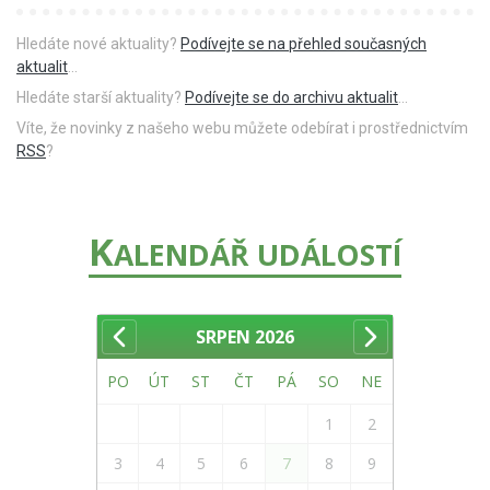
Hledáte nové aktuality?
Podívejte se na přehled současných
aktualit
...
Hledáte starší aktuality?
Podívejte se do archivu aktualit
...
Víte, že novinky z našeho webu můžete odebírat i prostřednictvím
RSS
?
K
ALENDÁŘ UDÁLOSTÍ
SRPEN
2026
PO
ÚT
ST
ČT
PÁ
SO
NE
1
2
3
4
5
6
7
8
9