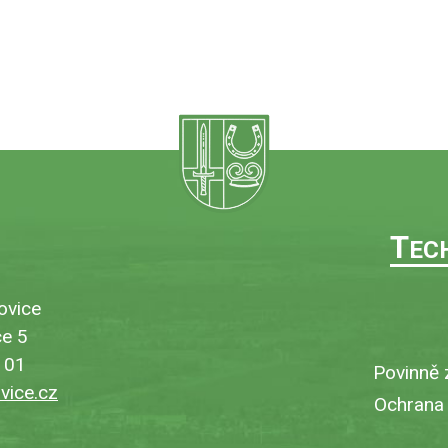
T
EC
ovice
e 5
101
Povinně 
ice.cz
Ochrana