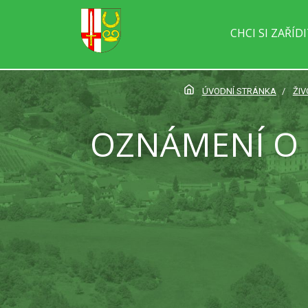
CHCI SI ZAŘÍD
ÚVODNÍ STRÁNKA
ŽIV
OZNÁMENÍ O 