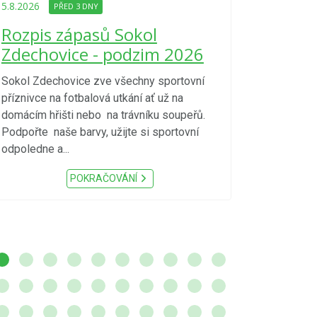
Upozorně
5.8.2026
PŘED 3 DNY
Nařízení
Rozpis zápasů Sokol
kraje 4/
Zdechovice - podzim 2026
zvýšenéh
vzniku p
Sokol Zdechovice zve všechny sportovní
příznivce na fotbalová utkání ať už na
S ohledem na d
domácím hřišti nebo na trávníku soupeřů.
meteorologick
Podpořte naše barvy, užijte si sportovní
sucho, velmi v
odpoledne a...
zátěž, ...) up
Nařízení Pardu
POKRAČOVÁNÍ