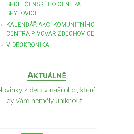
SPOLEČENSKÉHO CENTRA
SPYTOVICE
KALENDÁŘ AKCÍ KOMUNITNÍHO
CENTRA PIVOVAR ZDECHOVICE
VIDEOKRONIKA
A
KTUÁLNĚ
Novinky z dění v naší obci, které
by Vám neměly uniknout...
5.8.2026
PŘED