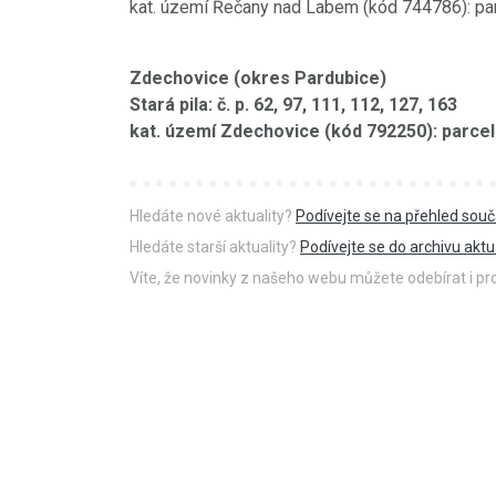
kat. území Řečany nad Labem (kód 744786): par
Zdechovice (okres Pardubice)
Stará pila: č. p. 62, 97, 111, 112, 127, 163
kat. území Zdechovice (kód 792250): parceln
Hledáte nové aktuality?
Podívejte se na přehled souč
Hledáte starší aktuality?
Podívejte se do archivu aktua
Víte, že novinky z našeho webu můžete odebírat i p