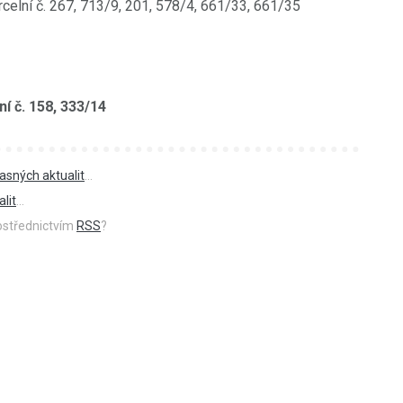
celní č. 267, 713/9, 201, 578/4, 661/33, 661/35
í č. 158, 333/14
asných aktualit
...
lit
...
rostřednictvím
RSS
?