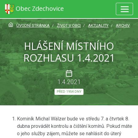
Obec Zdechovice
ÚVODNÍ STRÁNKA
ŽIVOT V OBCI
AKTUALITY
ARCHIV
HLÁŠENÍ MÍSTNÍHO
ROZHLASU 1.4.2021
1.4.2021
PŘED 1954 DNY
Kominík Michal Wälzer bude ve středu 7. a čtvrtek 8.
dubna provádět kontrolu a čištění komínů. Pokud máte
o jeho služby zájem, můžete se nahlásit do úterý