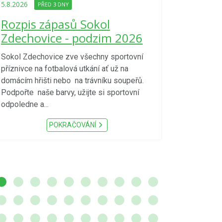
Upozorně
5.8.2026
PŘED 3 DNY
Nařízení
Rozpis zápasů Sokol
kraje 4/
Zdechovice - podzim 2026
zvýšenéh
vzniku p
Sokol Zdechovice zve všechny sportovní
příznivce na fotbalová utkání ať už na
S ohledem na d
domácím hřišti nebo na trávníku soupeřů.
meteorologick
Podpořte naše barvy, užijte si sportovní
sucho, velmi v
odpoledne a...
zátěž, ...) up
Nařízení Pardu
POKRAČOVÁNÍ