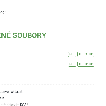
2021.
ENÉ SOUBORY
PDF
103.91 kB
PDF
103.85 kB
asných aktualit
...
lit
...
rostřednictvím
RSS
?