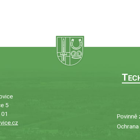
T
EC
ovice
e 5
101
Povinně 
ice.cz
Ochrana