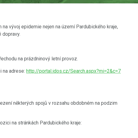
em na vývoj epidemie nejen na území Pardubického kraje,
é dopravy.
řechodu na prázdninový letní provoz.
ci na adrese:
http://portal.idos.cz/Search.aspx?mi=2&c=7
omezení některých spojů v rozsahu obdobném na podzim
zici na stránkách Pardubického kraje: