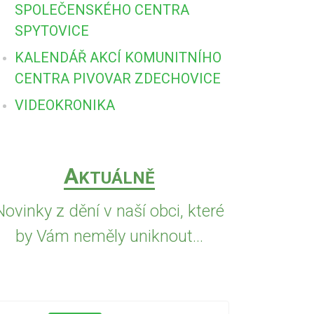
SPOLEČENSKÉHO CENTRA
SPYTOVICE
KALENDÁŘ AKCÍ KOMUNITNÍHO
CENTRA PIVOVAR ZDECHOVICE
VIDEOKRONIKA
A
KTUÁLNĚ
Novinky z dění v naší obci, které
by Vám neměly uniknout...
5.8.2026
PŘED