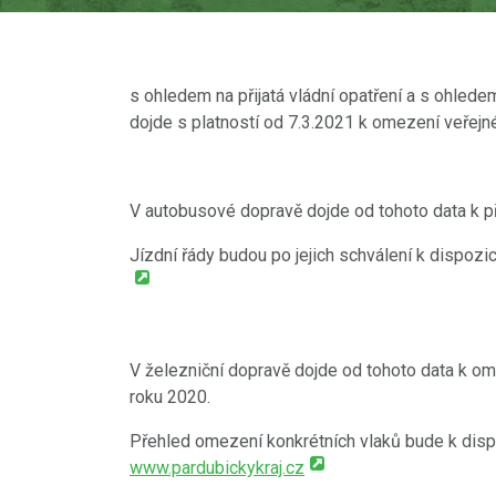
s ohledem na přijatá vládní opatření a s ohled
dojde s platností od 7.3.2021 k omezení veřejn
V autobusové dopravě dojde od tohoto data k p
Jízdní řády budou po jejich schválení k dispozi
V železniční dopravě dojde od tohoto data k 
roku 2020.
Přehled omezení konkrétních vlaků bude k dispo
www.pardubickykraj.cz