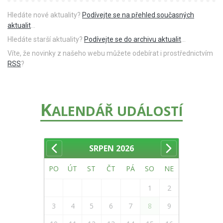
Hledáte nové aktuality?
Podívejte se na přehled současných
aktualit
...
Hledáte starší aktuality?
Podívejte se do archivu aktualit
...
Víte, že novinky z našeho webu můžete odebírat i prostřednictvím
RSS
?
K
ALENDÁŘ UDÁLOSTÍ
SRPEN
2026
PO
ÚT
ST
ČT
PÁ
SO
NE
1
2
3
4
5
6
7
8
9