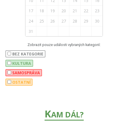
10
11
12
13
14
15
16
17
18
19
20
21
22
23
24
25
26
27
28
29
30
31
Zobrazit pouze události vybraných kategorií:
BEZ KATEGORIE
KULTURA
SAMOSPRÁVA
OSTATNÍ
K
AM DÁL?