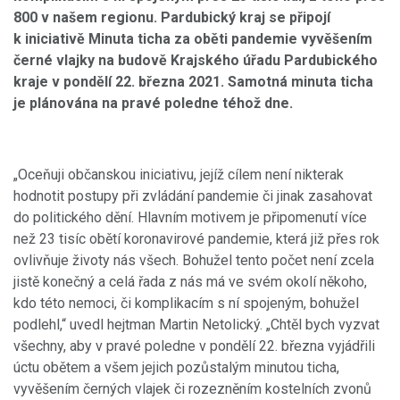
800 v našem regionu. Pardubický kraj se připojí
k iniciativě Minuta ticha za oběti pandemie vyvěšením
černé vlajky na budově Krajského úřadu Pardubického
kraje v pondělí 22. března 2021. Samotná minuta ticha
je plánována na pravé poledne téhož dne.
„Oceňuji občanskou iniciativu, jejíž cílem není nikterak
hodnotit postupy při zvládání pandemie či jinak zasahovat
do politického dění. Hlavním motivem je připomenutí více
než 23 tisíc obětí koronavirové pandemie, která již přes rok
ovlivňuje životy nás všech. Bohužel tento počet není zcela
jistě konečný a celá řada z nás má ve svém okolí někoho,
kdo této nemoci, či komplikacím s ní spojeným, bohužel
podlehl,“ uvedl hejtman Martin Netolický. „Chtěl bych vyzvat
všechny, aby v pravé poledne v pondělí 22. března vyjádřili
úctu obětem a všem jejich pozůstalým minutou ticha,
vyvěšením černých vlajek či rozezněním kostelních zvonů