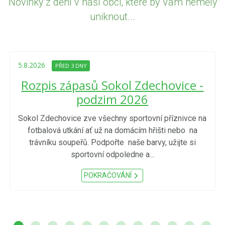
Novinky z dění v naší obci, které by Vám neměly
uniknout...
5.8.2026
PŘED 3 DNY
Rozpis zápasů Sokol Zdechovice -
podzim 2026
Sokol Zdechovice zve všechny sportovní příznivce na
fotbalová utkání ať už na domácím hřišti nebo na
trávníku soupeřů. Podpořte naše barvy, užijte si
sportovní odpoledne a...
POKRAČOVÁNÍ