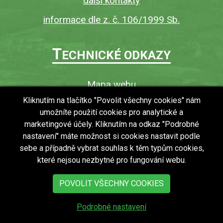
další kontakty
informace dle z. č. 106/1999 Sb.
T
ECHNICKÉ ODKAZY
Mapa webu
O webu
Kliknutím na tlačítko "Povolit všechny cookies" nám
umožníte použití cookies pro analytické a
Povinně zveřejňované informace
marketingové účely. Kliknutím na odkaz "Podrobné
Ochrana osobních údajů (GDPR)
nastavení" máte možnost si cookies nastavit podle
Vyhledávání
sebe a případně vybrat souhlas k těm typům cookies,
které nejsou nezbytné pro fungování webu.
RSS
Bezbariérový přístup v obci
POVOLIT VŠECHNY COOKIES
Podrobné nastavení
copyright © 2018 - 2026
Obec Zdechovice
Všechna práva vyhrazena