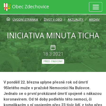
Obec Zdechovice
ÚVODNÍ STRÁNKA
ŽIVOT V OBCI
AKTUALITY
ARCHIV
INICIATIVA MINUTA TICHA
18.3.2021
PŘED 1969 DNY
V pondělí 22. března uplyne přesně rok od úmrtí
95letého muže v pražské Nemocnici Na Bulovce.
Jednalo se o první prokázané úmrtí spojené s nákazou
koronavirem. Od té doby podlehlo této nemoci, či
komplikacím s ní spojeným přes 23 tisíc lidí, z toho přes