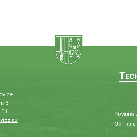
T
EC
ovice
e 5
101
Povinně 
ice.cz
Ochrana