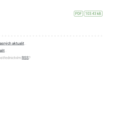
PDF
103.43 kB
asných aktualit
...
lit
...
rostřednictvím
RSS
?