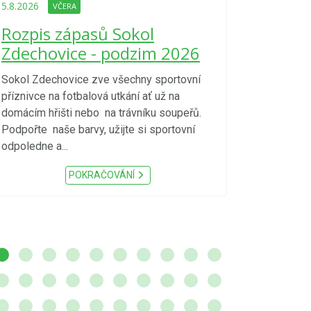
Upozorně
5.8.2026
VČERA
Nařízení
Rozpis zápasů Sokol
kraje 4/
Zdechovice - podzim 2026
zvýšenéh
vzniku p
Sokol Zdechovice zve všechny sportovní
příznivce na fotbalová utkání ať už na
S ohledem na d
domácím hřišti nebo na trávníku soupeřů.
meteorologick
Podpořte naše barvy, užijte si sportovní
sucho, velmi v
odpoledne a...
zátěž, ...) up
Nařízení Pardu
POKRAČOVÁNÍ