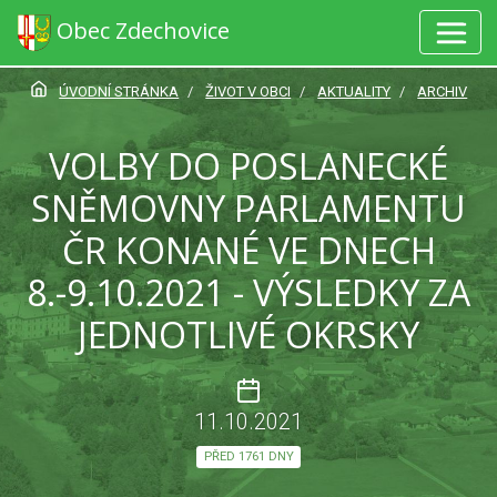
Obec Zdechovice
ÚVODNÍ STRÁNKA
ŽIVOT V OBCI
AKTUALITY
ARCHIV
VOLBY DO POSLANECKÉ
SNĚMOVNY PARLAMENTU
ČR KONANÉ VE DNECH
8.-9.10.2021 - VÝSLEDKY ZA
JEDNOTLIVÉ OKRSKY
11.10.2021
PŘED 1761 DNY