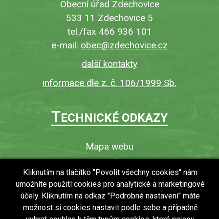
Obecní úřad Zdechovice
533 11 Zdechovice 5
tel./fax 466 936 101
e-mail:
obec@zdechovice.cz
další kontakty
informace dle z. č. 106/1999 Sb.
T
ECHNICKÉ ODKAZY
Mapa webu
O webu
Kliknutím na tlačítko "Povolit všechny cookies" nám
Povinně zveřejňované informace
umožníte použití cookies pro analytické a marketingové
Ochrana osobních údajů (GDPR)
účely. Kliknutím na odkaz "Podrobné nastavení" máte
možnost si cookies nastavit podle sebe a případně
Vyhledávání