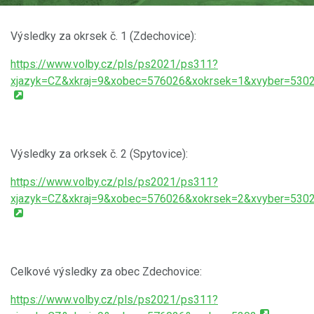
Výsledky za okrsek č. 1 (Zdechovice):
https://www.volby.cz/pls/ps2021/ps311?
xjazyk=CZ&xkraj=9&xobec=576026&xokrsek=1&xvyber=530
Výsledky za orksek č. 2 (Spytovice):
https://www.volby.cz/pls/ps2021/ps311?
xjazyk=CZ&xkraj=9&xobec=576026&xokrsek=2&xvyber=530
Celkové výsledky za obec Zdechovice:
https://www.volby.cz/pls/ps2021/ps311?