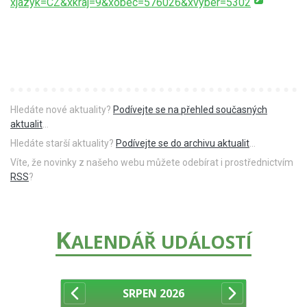
xjazyk=CZ&xkraj=9&xobec=576026&xvyber=5302
Hledáte nové aktuality?
Podívejte se na přehled současných
aktualit
...
Hledáte starší aktuality?
Podívejte se do archivu aktualit
...
Víte, že novinky z našeho webu můžete odebírat i prostřednictvím
RSS
?
K
ALENDÁŘ UDÁLOSTÍ
SRPEN
2026