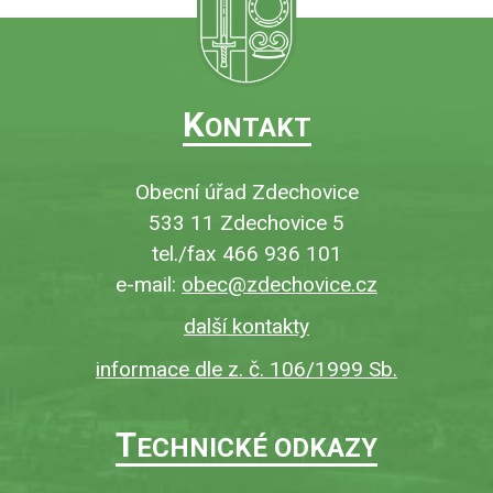
K
ONTAKT
Obecní úřad Zdechovice
533 11 Zdechovice 5
tel./fax 466 936 101
e-mail:
obec@zdechovice.cz
další kontakty
informace dle z. č. 106/1999 Sb.
T
ECHNICKÉ ODKAZY