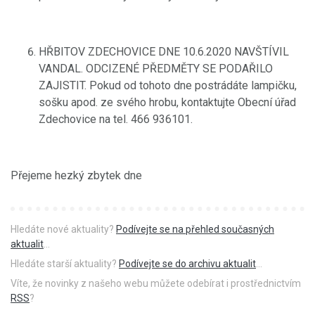
HŘBITOV ZDECHOVICE DNE 10.6.2020 NAVŠTÍVIL
VANDAL. ODCIZENÉ PŘEDMĚTY SE PODAŘILO
ZAJISTIT. Pokud od tohoto dne postrádáte lampičku,
sošku apod. ze svého hrobu, kontaktujte Obecní úřad
Zdechovice na tel. 466 936101.
Přejeme hezký zbytek dne
Hledáte nové aktuality?
Podívejte se na přehled současných
aktualit
...
Hledáte starší aktuality?
Podívejte se do archivu aktualit
...
Víte, že novinky z našeho webu můžete odebírat i prostřednictvím
RSS
?