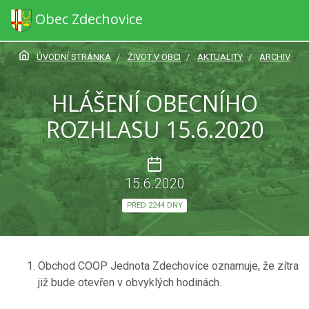
Obec Zdechovice
ÚVODNÍ STRÁNKA
ŽIVOT V OBCI
AKTUALITY
ARCHIV
HLÁŠENÍ OBECNÍHO
ROZHLASU 15.6.2020
15.6.2020
PŘED 2244 DNY
Obchod COOP Jednota Zdechovice oznamuje, že zítra
již bude otevřen v obvyklých hodinách.