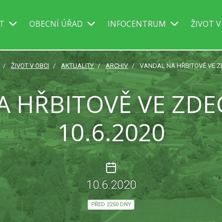
IT
OBECNÍ ÚŘAD
INFOCENTRUM
ŽIVOT V
ŽIVOT V OBCI
AKTUALITY
ARCHIV
VANDAL NA HŘBITOVĚ VE ZD
A HŘBITOVĚ VE ZDE
10.6.2020
10.6.2020
PŘED 2250 DNY