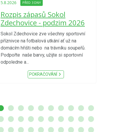
Upozorně
5.8.2026
PŘED 3 DNY
Nařízení
Rozpis zápasů Sokol
kraje 4/
Zdechovice - podzim 2026
zvýšenéh
vzniku p
Sokol Zdechovice zve všechny sportovní
příznivce na fotbalová utkání ať už na
S ohledem na d
domácím hřišti nebo na trávníku soupeřů.
meteorologick
Podpořte naše barvy, užijte si sportovní
sucho, velmi v
odpoledne a...
zátěž, ...) up
Nařízení Pardu
POKRAČOVÁNÍ