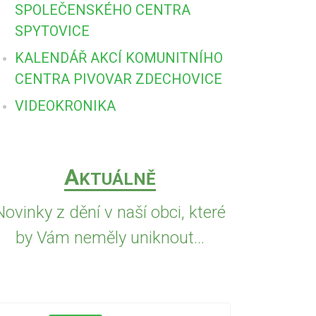
SPOLEČENSKÉHO CENTRA
SPYTOVICE
KALENDÁŘ AKCÍ KOMUNITNÍHO
CENTRA PIVOVAR ZDECHOVICE
VIDEOKRONIKA
A
KTUÁLNĚ
Novinky z dění v naší obci, které
by Vám neměly uniknout...
5.8.2026
PŘED