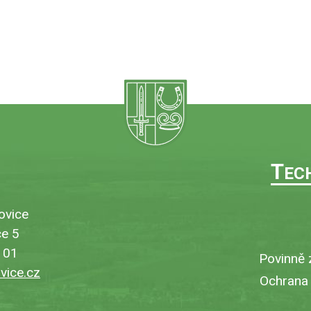
T
EC
ovice
e 5
101
Povinně 
ice.cz
Ochrana