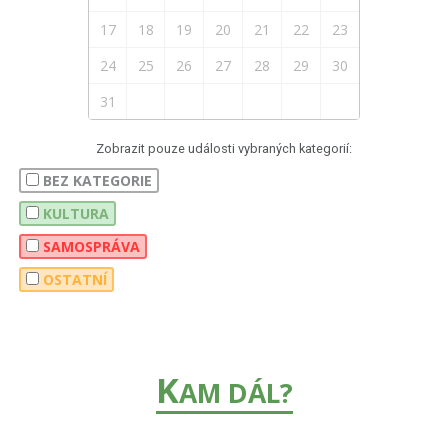
17
18
19
20
21
22
23
24
25
26
27
28
29
30
31
Zobrazit pouze události vybraných kategorií:
BEZ KATEGORIE
KULTURA
SAMOSPRÁVA
OSTATNÍ
K
AM DÁL?