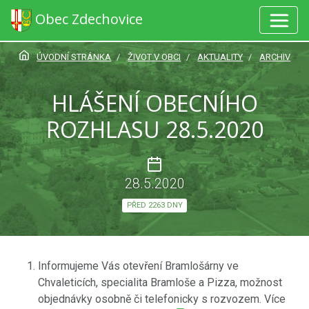
Obec Zdechovice
ÚVODNÍ STRÁNKA
ŽIVOT V OBCI
AKTUALITY
ARCHIV
HLÁŠENÍ OBECNÍHO
ROZHLASU 28.5.2020
28.5.2020
PŘED 2263 DNY
Informujeme Vás otevření Bramlošárny ve
Chvaleticích, specialita Bramloše a Pizza, možnost
objednávky osobně či telefonicky s rozvozem. Více