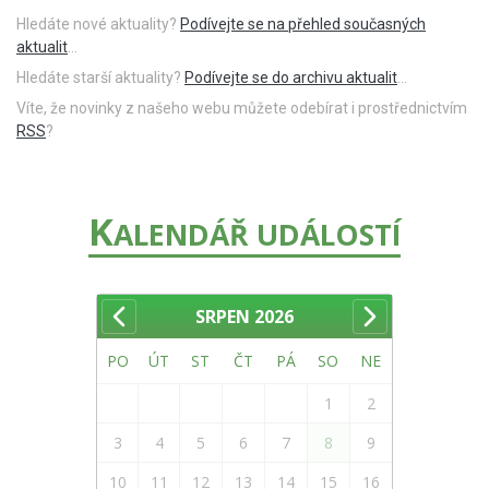
Hledáte nové aktuality?
Podívejte se na přehled současných
aktualit
...
Hledáte starší aktuality?
Podívejte se do archivu aktualit
...
Víte, že novinky z našeho webu můžete odebírat i prostřednictvím
RSS
?
K
ALENDÁŘ UDÁLOSTÍ
SRPEN
2026
PO
ÚT
ST
ČT
PÁ
SO
NE
1
2
3
4
5
6
7
8
9
10
11
12
13
14
15
16