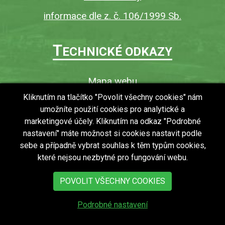
informace dle z. č. 106/1999 Sb.
T
ECHNICKÉ ODKAZY
Mapa webu
O webu
Kliknutím na tlačítko "Povolit všechny cookies" nám
umožníte použití cookies pro analytické a
Povinně zveřejňované informace
marketingové účely. Kliknutím na odkaz "Podrobné
Ochrana osobních údajů (GDPR)
nastavení" máte možnost si cookies nastavit podle
Vyhledávání
sebe a případně vybrat souhlas k těm typům cookies,
které nejsou nezbytné pro fungování webu.
RSS
Bezbariérový přístup v obci
POVOLIT VŠECHNY COOKIES
Podrobné nastavení
copyright © 2018 - 2026
Obec Zdechovice
Všechna práva vyhrazena