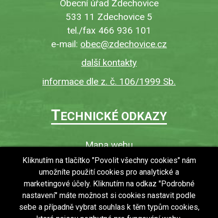
Obecní úřad Zdechovice
533 11 Zdechovice 5
tel./fax 466 936 101
e-mail:
obec@zdechovice.cz
další kontakty
informace dle z. č. 106/1999 Sb.
T
ECHNICKÉ ODKAZY
Mapa webu
O webu
Kliknutím na tlačítko "Povolit všechny cookies" nám
umožníte použití cookies pro analytické a
Povinně zveřejňované informace
marketingové účely. Kliknutím na odkaz "Podrobné
Ochrana osobních údajů (GDPR)
nastavení" máte možnost si cookies nastavit podle
Vyhledávání
sebe a případně vybrat souhlas k těm typům cookies,