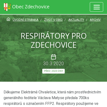
Obec Zdechovice
ÚVODNÍ STRÁNKA
ŽIVOT V OBCI
AKTUALITY
ARCHIV
RESPIRÁTORY PRO
ZDECHOVICE
30.3.2020
PŘED 2323 DNY
Děkujeme Elektrárně Chvaletice, která nám prostřednictvím
generálního ředitele Václava Matyse předala 700ks
respirátorů s označením FFP2. Respirátory použijeme ve