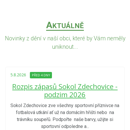
A
KTUÁLNĚ
Novinky z dění v naší obci, které by Vám neměly
uniknout...
5.8.2026
PŘED 4 DNY
Rozpis zápasů Sokol Zdechovice -
podzim 2026
Sokol Zdechovice zve všechny sportovní příznivce na
fotbalová utkání ať už na domácím hřišti nebo na
trávníku soupeřů. Podpořte naše barvy, užijte si
sportovní odpoledne a...