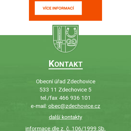
K
ONTAKT
Obecní úřad Zdechovice
533 11 Zdechovice 5
tel./fax 466 936 101
e-mail:
obec@zdechovice.cz
další kontakty
informace dle z. č. 106/1999 Sb.