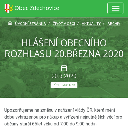
Obec Zdechovice
ÚVODNÍ STRÁNKA
ŽIVOT V OBCI
AKTUALITY
ARCHIV
HLÁŠENÍ OBECNÍHO
ROZHLASU 20.BŘEZNA 2020
20.3.2020
PŘED 2333 DNY
Upozorňujeme na změnu v nařízení vlády ČR, která mění
dobu vyhrazenou pro nákup a vyřízení nejnutnějších věcí pro
občany starší 65let věku od 7,00 do 9,00 hodin.