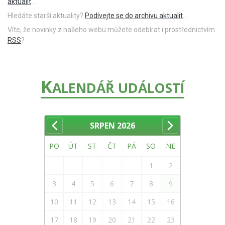
aktualit
...
Hledáte starší aktuality?
Podívejte se do archivu aktualit
...
Víte, že novinky z našeho webu můžete odebírat i prostřednictvím
RSS
?
K
ALENDÁŘ UDÁLOSTÍ
SRPEN
2026
PO
ÚT
ST
ČT
PÁ
SO
NE
1
2
3
4
5
6
7
8
9
10
11
12
13
14
15
16
17
18
19
20
21
22
23