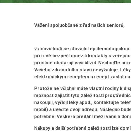
Vážení spoluobčané z řad našich seniorů,
v souvislosti se stávající epidemiologickou 
pro své bezpečí omezili kontakty s veřejnost
prosíme obstarají vaši blízcí. Nechoďte ani
Vašeho zdravotního stavu nevyžaduje. Léky,
elektronickým receptem a recept zaslat na „
Protože ne všichni máte vlastní rodiny k d
možnost zajistit tyto záležitosti prostředn
nakoupil, vyřídil léky apod., kontaktujte tel
mobil) a uveďte svoji adresu. Následně bu
potřebné. Veškerá předání mezi vámi a doná
Nákupy a další potřebné záležitosti lze doml