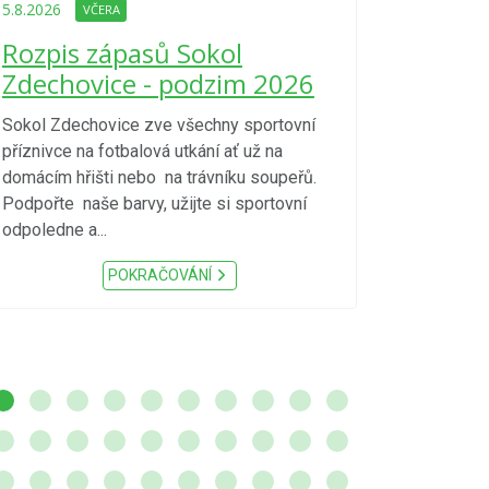
Upozorně
5.8.2026
VČERA
Nařízení
Rozpis zápasů Sokol
kraje 4/
Zdechovice - podzim 2026
zvýšenéh
vzniku p
Sokol Zdechovice zve všechny sportovní
příznivce na fotbalová utkání ať už na
S ohledem na d
domácím hřišti nebo na trávníku soupeřů.
meteorologick
Podpořte naše barvy, užijte si sportovní
sucho, velmi v
odpoledne a...
zátěž, ...) up
Nařízení Pardu
POKRAČOVÁNÍ