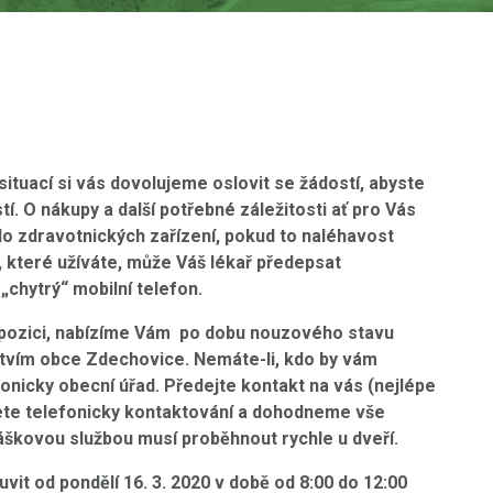
situací si vás dovolujeme oslovit se žádostí, abyste
í. O nákupy a další potřebné záležitosti ať pro Vás
 do zdravotnických zařízení, pokud to naléhavost
 které užíváte, může Váš lékař předepsat
chytrý“ mobilní telefon.
ispozici, nabízíme Vám po dobu nouzového stavu
ictvím obce Zdechovice. Nemáte-li, kdo by vám
efonicky obecní úřad. Předejte kontakt na vás (nejlépe
dete telefonicky kontaktování a dohodneme vše
škovou službou musí proběhnout rychle u dveří.
uvit od pondělí 16. 3. 2020 v době od 8:00 do 12:00