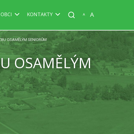
A
 OBCI
KONTAKTY
A
UŽBU OSAMĚLÝM SENIORŮM
BU OSAMĚLÝM