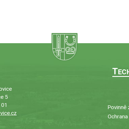
T
EC
ovice
e 5
101
Povinně 
ice.cz
Ochrana