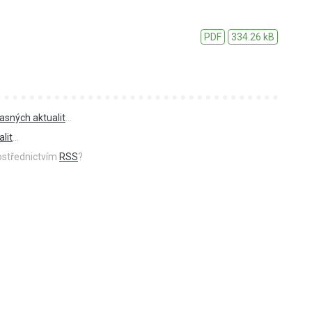
PDF
334.26 kB
asných aktualit
...
lit
...
rostřednictvím
RSS
?