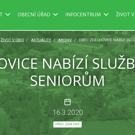
IT
OBECNÍ ÚŘAD
INFOCENTRUM
ŽIVOT V
ŽIVOT V OBCI
AKTUALITY
ARCHIV
OBEC ZDECHOVICE NABÍZÍ SL
OVICE NABÍZÍ SLUŽ
SENIORŮM
16.3.2020
PŘED 2334 DNY