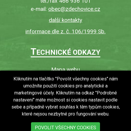
tel./fax 466 936 101
e-mail:
obec@zdechovice.cz
další kontakty
informace dle z. č. 106/1999 Sb.
T
ECHNICKÉ ODKAZY
Mapa webu
O webu
Kliknutím na tlačítko "Povolit všechny cookies" nám
umožníte použití cookies pro analytické a
Povinně zveřejňované informace
marketingové účely. Kliknutím na odkaz "Podrobné
Ochrana osobních údajů (GDPR)
nastavení" máte možnost si cookies nastavit podle
Vyhledávání
sebe a případně vybrat souhlas k těm typům cookies,
které nejsou nezbytné pro fungování webu.
RSS
Bezbariérový přístup v obci
POVOLIT VŠECHNY COOKIES