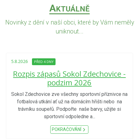
A
KTUÁLNĚ
Novinky z dění v naší obci, které by Vám neměly
uniknout...
5.8.2026
PŘED 4 DNY
Rozpis zápasů Sokol Zdechovice -
podzim 2026
Sokol Zdechovice zve všechny sportovní příznivce na
fotbalová utkání ať už na domácím hřišti nebo na
trávníku soupeřů. Podpořte naše barvy, užijte si
sportovní odpoledne a...
POKRAČOVÁNÍ