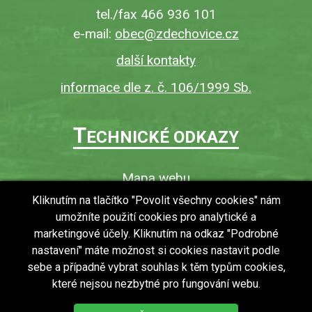
tel./fax 466 936 101
e-mail:
obec@zdechovice.cz
další kontakty
informace dle z. č. 106/1999 Sb.
T
ECHNICKÉ ODKAZY
Mapa webu
O webu
Kliknutím na tlačítko "Povolit všechny cookies" nám
umožníte použití cookies pro analytické a
Povinně zveřejňované informace
marketingové účely. Kliknutím na odkaz "Podrobné
Ochrana osobních údajů (GDPR)
nastavení" máte možnost si cookies nastavit podle
Vyhledávání
sebe a případně vybrat souhlas k těm typům cookies,
které nejsou nezbytné pro fungování webu.
RSS
Bezbariérový přístup v obci