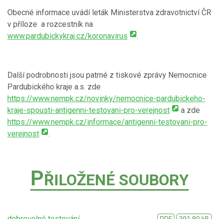
Obecné informace uvádí leták Ministerstva zdravotnictví ČR
v příloze a rozcestník na
www.pardubickykraj.cz/koronavirus
.
Další podrobnosti jsou patrné z tiskové zprávy Nemocnice
Pardubického kraje a.s. zde
https://www.nempk.cz/novinky/nemocnice-pardubickeho-
kraje-spousti-antigenni-testovani-pro-verejnost
a zde
https://www.nempk.cz/informace/antigenni-testovani-pro-
verejnost
.
P
ŘILOŽENÉ SOUBORY
dobrovolné testování
PDF
391.80 kB