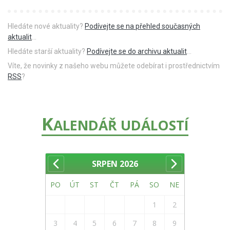
Hledáte nové aktuality?
Podívejte se na přehled současných
aktualit
...
Hledáte starší aktuality?
Podívejte se do archivu aktualit
...
Víte, že novinky z našeho webu můžete odebírat i prostřednictvím
RSS
?
K
ALENDÁŘ UDÁLOSTÍ
SRPEN
2026
PO
ÚT
ST
ČT
PÁ
SO
NE
1
2
3
4
5
6
7
8
9