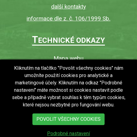
další kontakty
informace dle z. č. 106/1999 Sb.
T
ECHNICKÉ ODKAZY
Mapa webu
O webu
Kliknutím na tlačítko "Povolit všechny cookies" nám
umožníte použití cookies pro analytické a
Povinně zveřejňované informace
marketingové účely. Kliknutím na odkaz "Podrobné
Ochrana osobních údajů (GDPR)
nastavení" máte možnost si cookies nastavit podle
Vyhledávání
sebe a případně vybrat souhlas k těm typům cookies,
které nejsou nezbytné pro fungování webu.
RSS
Bezbariérový přístup v obci
POVOLIT VŠECHNY COOKIES
Podrobné nastavení
copyright © 2018 - 2026
Obec Zdechovice