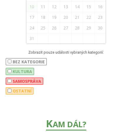
10
11
12
13
14
15
16
17
18
19
20
21
22
23
24
25
26
27
28
29
30
31
Zobrazit pouze události vybraných kategorií:
BEZ KATEGORIE
KULTURA
SAMOSPRÁVA
OSTATNÍ
K
AM DÁL?