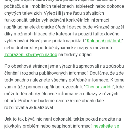
počítači, ale i mobilních telefonech, tabletech nebo dokonce
chytrých televizích. Vylepšili jsme řadu stávajících
funkcionalit, takže vyhledávání konkrétních informací
například na elektronické úřední desce bude výrazně snazší
díky možnosti filtrace dle kategorií a použití fulltextového
vyhledávání. Nově jsme přidali například "
Kalendář událostí
"
nebo drobnost v podobě dynamické mapy s možností
zobrazení sběrných nádob
na tříděný odpad.
Po obsahové stránce jsme výrazně zapracovali na způsobu
členění i rozsahu publikovaných informací. Doufáme, že zde
tedy snadno naleznete všechny potřebné informace. K tomu
vám může pomoci například rozcestník "
Chci si zařídit
", kde
můžete tématicky členěné informace a odkazy z různých
oborů. Průběžně budeme samozřejmě obsah dále
rozšiřovat a aktualizovat.
Jak to tak bývá, nic není dokonalé, takže pokud narazíte na
jakýkoliv problém nebo neúplnost informací,
neváhejte se