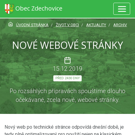
Obec Zdechovice
ÚVODNÍ STRÁNKA
ŽIVOT V OBCI
AKTUALITY
ARCHIV
NOVÉ WEBOVÉ STRÁNKY
15.12.2019
PŘED 2430 DNY
Po rozsáhlých přípravách spouštíme dlouho
očekávané, zcela nové, webové stránky.
Nový web po technické stránce odpovídá dnešní době, je
tedy plně optimalizovaný pro použití nejen na klasickém