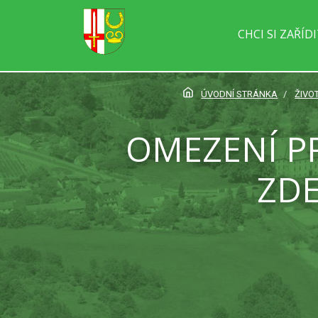
CHCI SI ZAŘÍD
ÚVODNÍ STRÁNKA
ŽIVOT
OMEZENÍ P
ZDE