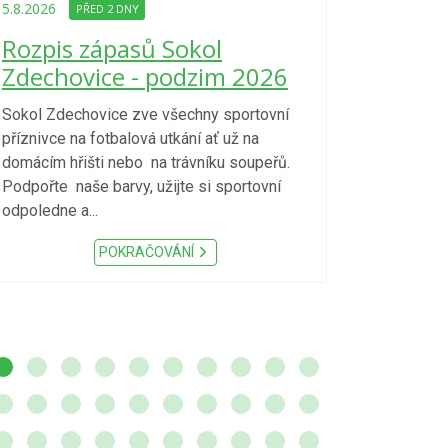
Upozorně
5.8.2026
PŘED 2 DNY
Nařízení
Rozpis zápasů Sokol
kraje 4/
Zdechovice - podzim 2026
zvýšenéh
vzniku p
Sokol Zdechovice zve všechny sportovní
příznivce na fotbalová utkání ať už na
S ohledem na d
domácím hřišti nebo na trávníku soupeřů.
meteorologick
Podpořte naše barvy, užijte si sportovní
sucho, velmi v
odpoledne a...
zátěž, ...) up
Nařízení Pardu
POKRAČOVÁNÍ