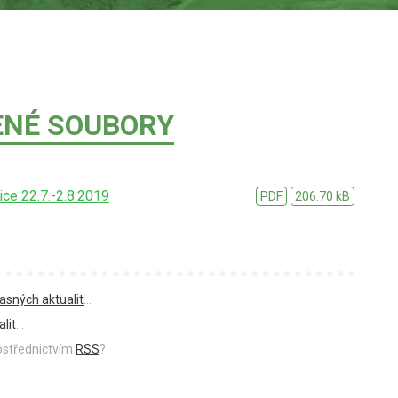
ENÉ SOUBORY
ce 22.7.-2.8.2019
PDF
206.70 kB
asných aktualit
...
lit
...
rostřednictvím
RSS
?