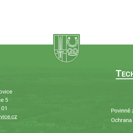
T
EC
ovice
e 5
101
Povinně 
ice.cz
Ochrana