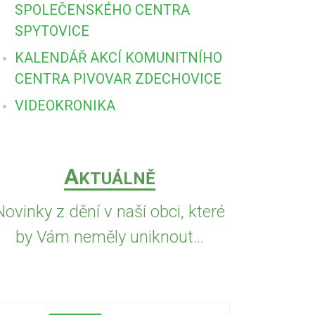
SPOLEČENSKÉHO CENTRA
SPYTOVICE
KALENDÁŘ AKCÍ KOMUNITNÍHO
CENTRA PIVOVAR ZDECHOVICE
VIDEOKRONIKA
A
KTUÁLNĚ
Novinky z dění v naší obci, které
by Vám neměly uniknout...
5.8.2026
PŘED