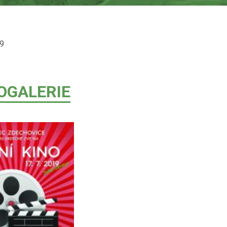
9
OGALERIE