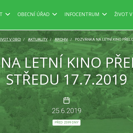
IT
OBECNÍ ÚŘAD
INFOCENTRUM
ŽIVOT V
IVOT V OBCI
AKTUALITY
ARCHIV
POZVÁNKA NA LETNÍ KINO PŘELO
NA LETNÍ KINO PŘ
STŘEDU 17.7.2019
25.6.2019
PŘED 2599 DNY