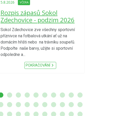
Upozorně
5.8.2026
VČERA
Nařízení
Rozpis zápasů Sokol
kraje 4/
Zdechovice - podzim 2026
zvýšenéh
vzniku p
Sokol Zdechovice zve všechny sportovní
příznivce na fotbalová utkání ať už na
S ohledem na d
domácím hřišti nebo na trávníku soupeřů.
meteorologick
Podpořte naše barvy, užijte si sportovní
sucho, velmi v
odpoledne a...
zátěž, ...) up
Nařízení Pardu
POKRAČOVÁNÍ