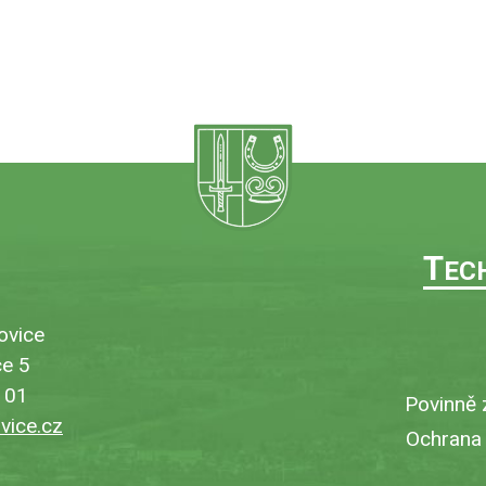
T
EC
ovice
e 5
101
Povinně 
ice.cz
Ochrana