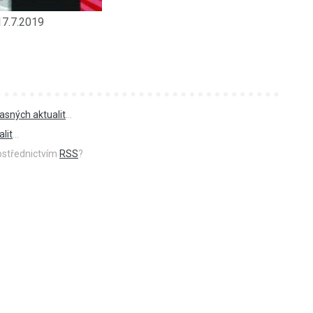
17.7.2019
asných aktualit
...
lit
...
rostřednictvím
RSS
?