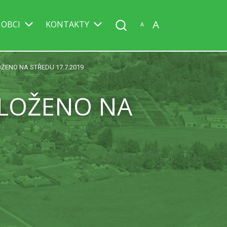
A
 OBCI
KONTAKTY
A
ŽENO NA STŘEDU 17.7.2019
ELOŽENO NA