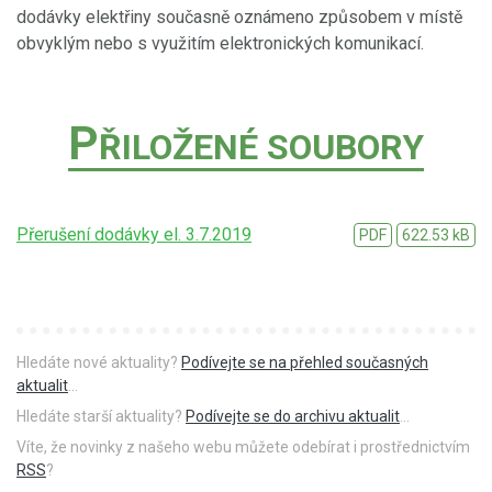
dodávky elektřiny současně oznámeno způsobem v místě
obvyklým nebo s využitím elektronických komunikací.
P
ŘILOŽENÉ SOUBORY
Přerušení dodávky el. 3.7.2019
PDF
622.53 kB
Hledáte nové aktuality?
Podívejte se na přehled současných
aktualit
...
Hledáte starší aktuality?
Podívejte se do archivu aktualit
...
Víte, že novinky z našeho webu můžete odebírat i prostřednictvím
RSS
?