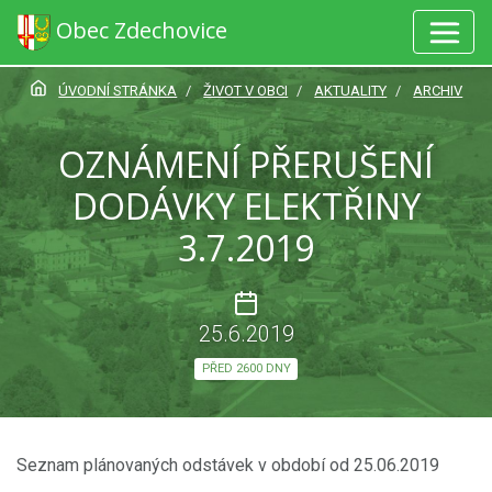
Obec Zdechovice
ÚVODNÍ STRÁNKA
ŽIVOT V OBCI
AKTUALITY
ARCHIV
OZNÁMENÍ PŘERUŠENÍ
DODÁVKY ELEKTŘINY
3.7.2019
25.6.2019
PŘED 2600 DNY
Seznam plánovaných odstávek v období od 25.06.2019