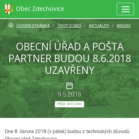
Obec Zdechovice
ÚVODNÍ STRÁNKA
ŽIVOT V OBCI
AKTUALITY
ARCHIV
OBECNÍ ÚŘAD A POŠTA
PARTNER BUDOU 8.6.2018
UZAVŘENY
9.5.2018
PŘED 3015 DNY
Dne 8. června 2018 (v pátek) budou z technických důvodů
Obecní úřad Zdechovice