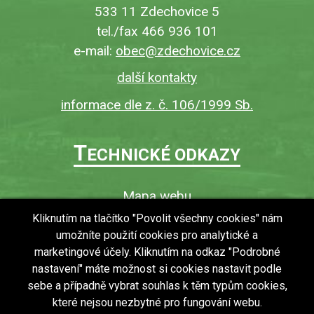
533 11 Zdechovice 5
tel./fax 466 936 101
e-mail:
obec@zdechovice.cz
další kontakty
informace dle z. č. 106/1999 Sb.
T
ECHNICKÉ ODKAZY
Mapa webu
O webu
Kliknutím na tlačítko "Povolit všechny cookies" nám
umožníte použití cookies pro analytické a
Povinně zveřejňované informace
marketingové účely. Kliknutím na odkaz "Podrobné
Ochrana osobních údajů (GDPR)
nastavení" máte možnost si cookies nastavit podle
Vyhledávání
sebe a případně vybrat souhlas k těm typům cookies,
které nejsou nezbytné pro fungování webu.
RSS