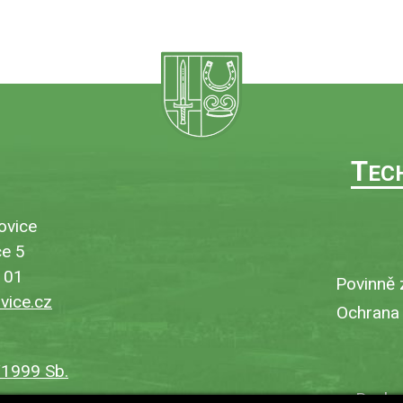
T
EC
ovice
e 5
101
Povinně 
ice.cz
Ochrana
/1999 Sb.
Bezbar