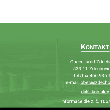
K
ONTAKT
Obecní úřad Zdech
533 11 Zdechovic
tel./fax 466 936 
e-mail:
obec@zdechov
další kontakty
informace dle z. č. 106