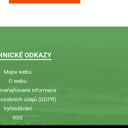
HNICKÉ ODKAZY
Mapa webu
O webu
zveřejňované informace
 osobních údajů (GDPR)
Vyhledávání
RSS
iérový přístup v obci