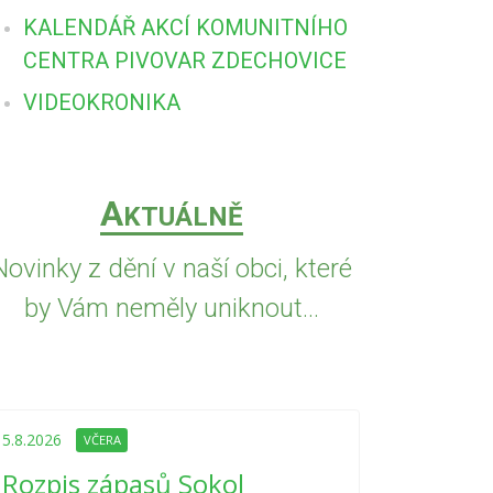
KALENDÁŘ AKCÍ KOMUNITNÍHO
CENTRA PIVOVAR ZDECHOVICE
VIDEOKRONIKA
A
KTUÁLNĚ
Novinky z dění v naší obci, které
by Vám neměly uniknout...
5.8.2026
VČE
Upozorně
5.8.2026
VČERA
Nařízení
Rozpis zápasů Sokol