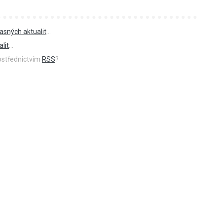
asných aktualit
...
lit
...
rostřednictvím
RSS
?