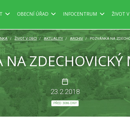
IT
OBECNÍ ÚŘAD
INFOCENTRUM
ŽIVOT V
ÁNKA
ŽIVOT V OBCI
AKTUALITY
ARCHIV
POZVÁNKA NA ZDECH
 NA ZDECHOVICKÝ
23.2.2018
PŘED 3086 DNY