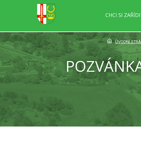
CHCI SI ZAŘÍD
ÚVODNÍ STR
POZVÁNKA