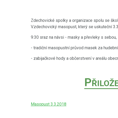
Zdechovické spolky a organizace spolu se ško
V.zdechovický masopust, který se uskuteční 3.
9:30 sraz na návsi - masky a převleky s sebou,
- tradiční masopustní průvod masek za hudebn
- zabijačkové hody a občerstvení v areálu obecn
P
ŘILOŽ
Masopust 3.3.2018