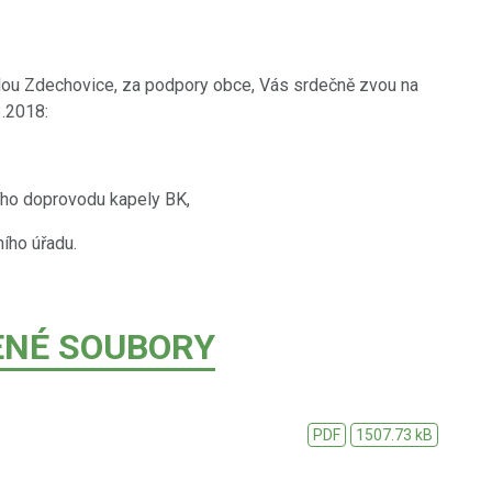
lou Zdechovice, za podpory obce, Vás srdečně zvou na
3.2018:
ího doprovodu kapely BK,
ího úřadu.
ENÉ SOUBORY
PDF
1507.73 kB