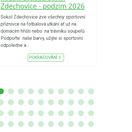
kraje 4/
Zdechovice - podzim 2026
zvýšenéh
vzniku p
Sokol Zdechovice zve všechny sportovní
příznivce na fotbalová utkání ať už na
S ohledem na d
domácím hřišti nebo na trávníku soupeřů.
meteorologick
Podpořte naše barvy, užijte si sportovní
sucho, velmi v
odpoledne a...
zátěž, ...) up
Nařízení Pardu
POKRAČOVÁNÍ