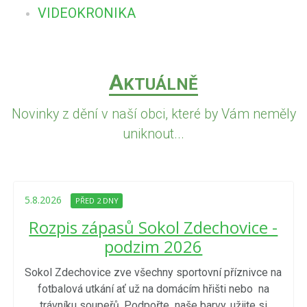
VIDEOKRONIKA
A
KTUÁLNĚ
Novinky z dění v naší obci, které by Vám neměly
uniknout...
5.8.2026
PŘED 2 DNY
Rozpis zápasů Sokol Zdechovice -
podzim 2026
Sokol Zdechovice zve všechny sportovní příznivce na
fotbalová utkání ať už na domácím hřišti nebo na
trávníku soupeřů. Podpořte naše barvy, užijte si