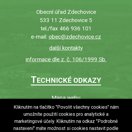
Obecní úřad Zdechovice
533 11 Zdechovice 5
tel./fax 466 936 101
e-mail:
obec@zdechovice.cz
další kontakty
informace dle z. č. 106/1999 Sb.
T
ECHNICKÉ ODKAZY
Mapa webu
O webu
Kliknutím na tlačítko "Povolit všechny cookies" nám
umožníte použití cookies pro analytické a
Povinně zveřejňované informace
marketingové účely. Kliknutím na odkaz "Podrobné
Ochrana osobních údajů (GDPR)
nastavení" máte možnost si cookies nastavit podle