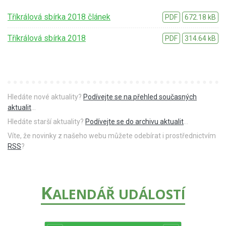
Tříkrálová sbírka 2018 článek
PDF
672.18 kB
Tříkrálová sbírka 2018
PDF
314.64 kB
Hledáte nové aktuality?
Podívejte se na přehled současných
aktualit
...
Hledáte starší aktuality?
Podívejte se do archivu aktualit
...
Víte, že novinky z našeho webu můžete odebírat i prostřednictvím
RSS
?
K
ALENDÁŘ UDÁLOSTÍ