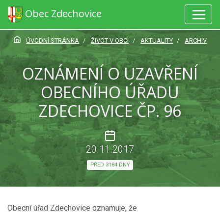
Obec Zdechovice
ÚVODNÍ STRÁNKA
ŽIVOT V OBCI
AKTUALITY
ARCHIV
OZNÁMENÍ O UZAVŘENÍ
OBECNÍHO ÚŘADU
ZDECHOVICE ČP. 96
20.11.2017
PŘED 3184 DNY
Obecní úřad Zdechovice oznamuje, že