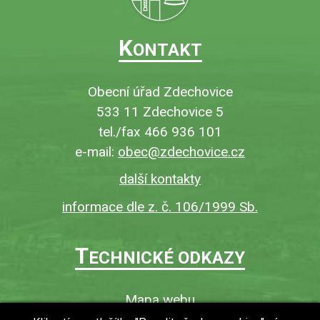
K
ONTAKT
Obecní úřad Zdechovice
533 11 Zdechovice 5
tel./fax 466 936 101
e-mail:
obec@zdechovice.cz
další kontakty
informace dle z. č. 106/1999 Sb.
T
ECHNICKÉ ODKAZY
Mapa webu