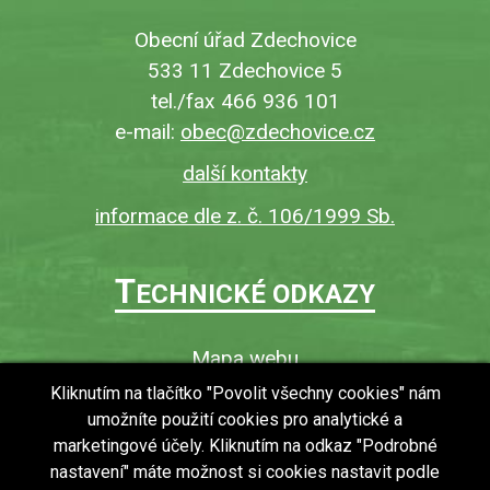
Obecní úřad Zdechovice
533 11 Zdechovice 5
tel./fax 466 936 101
e-mail:
obec@zdechovice.cz
další kontakty
informace dle z. č. 106/1999 Sb.
T
ECHNICKÉ ODKAZY
Mapa webu
O webu
Kliknutím na tlačítko "Povolit všechny cookies" nám
umožníte použití cookies pro analytické a
Povinně zveřejňované informace
marketingové účely. Kliknutím na odkaz "Podrobné
Ochrana osobních údajů (GDPR)
nastavení" máte možnost si cookies nastavit podle