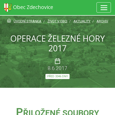
Obec Zdechovice
ÚVODNÍ STRÁNKA
ŽIVOT V OBCI
AKTUALITY
ARCHIV
OPERACE ŽELEZNÉ HORY
2017
8.6.2017
PŘED 3346 DNY
P
ŘILOŽENÉ SOUBORY